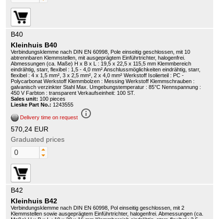
B40
Kleinhuis B40
Verbindungsklemme nach DIN EN 60998, Pole einseitig geschlossen, mit 10
abtrennbaren Klemmstellen, mit ausgeprägtem Einführtrichter, halogenfrei.
Abmessungen (ca. Maße) H x B x L : 19,5 x 22,5 x 115,5 mm Klemmbereich
eindrähtig, starr, flexibel : 1,5 - 4,0 mm² Anschlussmöglichkeiten eindrähtig, starr,
flexibel : 4 x 1,5 mm², 3 x 2,5 mm², 2 x 4,0 mm² Werkstoff Isolierteil : PC -
Polycarbonat Werkstoff Klemmbolzen : Messing Werkstoff Klemmschrauben :
galvanisch verzinkter Stahl Max. Umgebungstemperatur : 85°C Nennspannung :
450 V Farbton : transparent Verkaufseinheit: 100 ST.
Sales unit:
100 pieces
Lieske Part No.:
1243555
info_outline
Delivery time on request
570,24 EUR
Graduated prices
B42
Kleinhuis B42
Verbindungsklemme nach DIN EN 60998, Pol einseitig geschlossen, mit 2
Klemmstellen sowie ausgeprägtem Einführtrichter, halogenfrei. Abmessungen (ca.