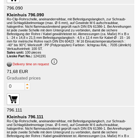
796.090
Kleinhuis 796.090
Ro-Clip-Rohrschelle, aneinanderreihbar, mit Befestigungslangloch, zur Schraub-
und Schlagdübelmontage (max. Ø 6 mm), auf Gewinde M 6 aufschraubbar,
halogenfrei. Nicht flammausbreitend geprüft nach DIN EN 61386-1. Bei Anreihungen
ist jede zweite Schelle mit dem Untergrund zu verbinden, damit die sichere
Befestigung der Rohre / Kabel gewährleistet ist. Abmessungen (ca. Maße) H x B x
L : 24 x 14,8 x 21,5 mm Befestigungslangloch : 4,5 x 12,4 mm für Kabel-Ø : 15 - 16
mm für metrische Rohre nach DIN EN 60423 : M 16 Einsatztemperaturbereich :
-40° bis 90°C Werkstoff : PP (Polypropylen) Farbton : lichtgrau RAL : 7035 (ähnlich)
Verkaufseinheit: 100 ST.
Sales unit:
100 pieces
Lieske Part No.:
1241191
info_outline
Delivery time on request
71,68 EUR
Graduated prices
796.111
Kleinhuis 796.111
Ro-Clip-Rohrschelle, aneinanderreihbar, mit Befestigungslangloch, zur Schraub-
und Schlagdübelmontage (max. Ø 6 mm), auf Gewinde M 6 aufschraubbar,
halogenfrei. Nicht flammausbreitend geprüft nach DIN EN 61386-1. Bei Anreihungen
ist jede zweite Schelle mit dem Untergrund zu verbinden, damit die sichere
Befestigung der Rohre / Kabel gewährleistet ist. Abmessungen (ca. Maße) H x B x