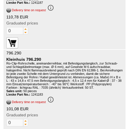
Lieske Part No.:
1241187
info_outline
Delivery time on request
110,78 EUR
Graduated prices
796.290
Kleinhuis 796.290
Ro-Clip-Rohrschelle, aneinanderreihbar, mit Befestigungslangloch, zur Schraub-
und Schlagdübelmontage (max. Ø 6 mm), auf Gewinde M 6 aufschraubbar,
halogenfrei. Nicht flammausbreitend geprüft nach DIN EN 61386-1. Bei Anreihungen
ist jede zweite Schelle mit dem Untergrund zu verbinden, damit die sichere
Befestigung der Rohre / Kabel gewährleistet ist. Abmessungen (ca. Maße) H x B x
L : 43 x 14,8 x 47,5 mm Befestigungslangloch : 4,5 x 12,4 mm für Kabel-Ø : 37 - 38
mm Einsatztemperaturbereich : -40° bis 90°C Werkstoff : PP (Polypropylen)
Farbton : lichtgrau RAL : 7035 (ähnlich) Verkaufseinheit: 50 ST.
Sales unit:
50 pieces
Lieske Part No.:
1241183
info_outline
Delivery time on request
101,08 EUR
Graduated prices