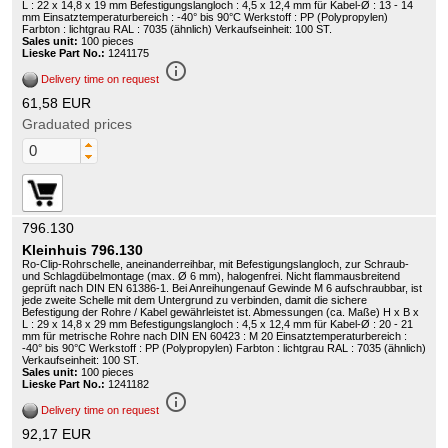
L : 22 x 14,8 x 19 mm Befestigungslangloch : 4,5 x 12,4 mm für Kabel-Ø : 13 - 14
mm Einsatztemperaturbereich : -40° bis 90°C Werkstoff : PP (Polypropylen)
Farbton : lichtgrau RAL : 7035 (ähnlich) Verkaufseinheit: 100 ST.
Sales unit:
100 pieces
Lieske Part No.:
1241175
info_outline
Delivery time on request
61,58 EUR
Graduated prices
796.130
Kleinhuis 796.130
Ro-Clip-Rohrschelle, aneinanderreihbar, mit Befestigungslangloch, zur Schraub-
und Schlagdübelmontage (max. Ø 6 mm), halogenfrei. Nicht flammausbreitend
geprüft nach DIN EN 61386-1. Bei Anreihungenauf Gewinde M 6 aufschraubbar, ist
jede zweite Schelle mit dem Untergrund zu verbinden, damit die sichere
Befestigung der Rohre / Kabel gewährleistet ist. Abmessungen (ca. Maße) H x B x
L : 29 x 14,8 x 29 mm Befestigungslangloch : 4,5 x 12,4 mm für Kabel-Ø : 20 - 21
mm für metrische Rohre nach DIN EN 60423 : M 20 Einsatztemperaturbereich :
-40° bis 90°C Werkstoff : PP (Polypropylen) Farbton : lichtgrau RAL : 7035 (ähnlich)
Verkaufseinheit: 100 ST.
Sales unit:
100 pieces
Lieske Part No.:
1241182
info_outline
Delivery time on request
92,17 EUR