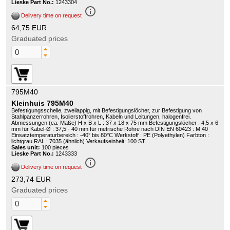
Lieske Part No.:
1243304
info_outline
Delivery time on request
64,75 EUR
Graduated prices
795M40
Kleinhuis 795M40
Befestigungsschelle, zweilappig, mit Befestigungslöcher, zur Befestigung von
Stahlpanzerrohren, Isolierstoffrohren, Kabeln und Leitungen, halogenfrei.
Abmessungen (ca. Maße) H x B x L : 37 x 18 x 75 mm Befestigungslöcher : 4,5 x 6
mm für Kabel-Ø : 37,5 - 40 mm für metrische Rohre nach DIN EN 60423 : M 40
Einsatztemperaturbereich : -40° bis 80°C Werkstoff : PE (Polyethylen) Farbton :
lichtgrau RAL : 7035 (ähnlich) Verkaufseinheit: 100 ST.
Sales unit:
100 pieces
Lieske Part No.:
1243333
info_outline
Delivery time on request
273,74 EUR
Graduated prices