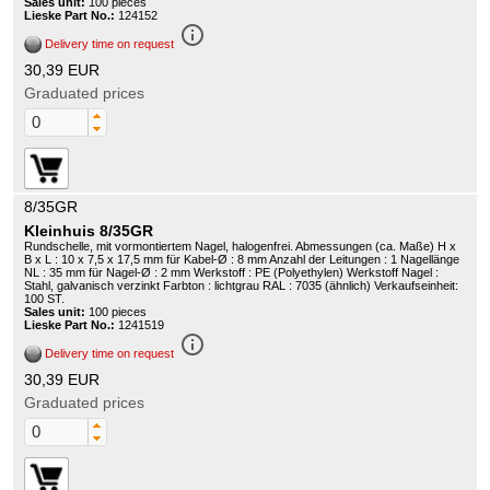
Sales unit:
100 pieces
Lieske Part No.:
124152
info_outline
Delivery time on request
30,39 EUR
Graduated prices
8/35GR
Kleinhuis 8/35GR
Rundschelle, mit vormontiertem Nagel, halogenfrei. Abmessungen (ca. Maße) H x
B x L : 10 x 7,5 x 17,5 mm für Kabel-Ø : 8 mm Anzahl der Leitungen : 1 Nagellänge
NL : 35 mm für Nagel-Ø : 2 mm Werkstoff : PE (Polyethylen) Werkstoff Nagel :
Stahl, galvanisch verzinkt Farbton : lichtgrau RAL : 7035 (ähnlich) Verkaufseinheit:
100 ST.
Sales unit:
100 pieces
Lieske Part No.:
1241519
info_outline
Delivery time on request
30,39 EUR
Graduated prices