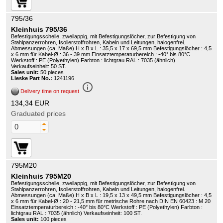
795/36
Kleinhuis 795/36
Befestigungsschelle, zweilappig, mit Befestigungslöcher, zur Befestigung von
Stahlpanzerrohren, Isolierstoffrohren, Kabeln und Leitungen, halogenfrei.
Abmessungen (ca. Maße) H x B x L : 35,5 x 17 x 69,5 mm Befestigungslöcher : 4,5
x 6 mm für Kabel-Ø : 36 - 39 mm Einsatztemperaturbereich : -40° bis 80°C
Werkstoff : PE (Polyethylen) Farbton : lichtgrau RAL : 7035 (ähnlich)
Verkaufseinheit: 50 ST.
Sales unit:
50 pieces
Lieske Part No.:
1241196
info_outline
Delivery time on request
134,34 EUR
Graduated prices
795M20
Kleinhuis 795M20
Befestigungsschelle, zweilappig, mit Befestigungslöcher, zur Befestigung von
Stahlpanzerrohren, Isolierstoffrohren, Kabeln und Leitungen, halogenfrei.
Abmessungen (ca. Maße) H x B x L : 19,5 x 13 x 49,5 mm Befestigungslöcher : 4,5
x 6 mm für Kabel-Ø : 20 - 21,5 mm für metrische Rohre nach DIN EN 60423 : M 20
Einsatztemperaturbereich : -40° bis 80°C Werkstoff : PE (Polyethylen) Farbton :
lichtgrau RAL : 7035 (ähnlich) Verkaufseinheit: 100 ST.
Sales unit:
100 pieces