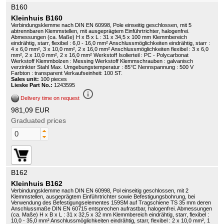
B160
Kleinhuis B160
Verbindungsklemme nach DIN EN 60998, Pole einseitig geschlossen, mit 5
abtrennbaren Klemmstellen, mit ausgeprägtem Einführtrichter, halogenfrei.
Abmessungen (ca. Maße) H x B x L : 31 x 34,5 x 100 mm Klemmbereich
eindrähtig, starr, flexibel : 6,0 - 16,0 mm² Anschlussmöglichkeiten eindrähtig, starr :
4 x 6,0 mm², 3 x 10,0 mm², 2 x 16,0 mm² Anschlussmöglichkeiten flexibel : 3 x 6,0
mm², 2 x 10,0 mm², 2 x 16,0 mm² Werkstoff Isolierteil : PC - Polycarbonat
Werkstoff Klemmbolzen : Messing Werkstoff Klemmschrauben : galvanisch
verzinkter Stahl Max. Umgebungstemperatur : 85°C Nennspannung : 500 V
Farbton : transparent Verkaufseinheit: 100 ST.
Sales unit:
100 pieces
Lieske Part No.:
1243595
info_outline
Delivery time on request
981,09 EUR
Graduated prices
B162
Kleinhuis B162
Verbindungsklemme nach DIN EN 60998, Pol einseitig geschlossen, mit 2
Klemmstellen, ausgeprägtem Einführtrichter sowie Befestigungsbohrung, bei
Verwendung des Befestigungselementes 159SM auf Tragschiene TS 35 mm deren
Anschlussmaße DIN EN 60715 entsprechen aufrastbar, halogenfrei. Abmessungen
(ca. Maße) H x B x L : 31 x 32,5 x 32 mm Klemmbereich eindrähtig, starr, flexibel :
10,0 - 35,0 mm² Anschlussmöglichkeiten eindrähtig, starr, flexibel : 2 x 10,0 mm², 1