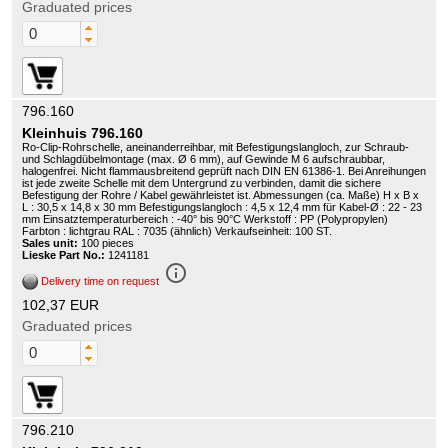
Graduated prices
796.160
Kleinhuis 796.160
Ro-Clip-Rohrschelle, aneinanderreihbar, mit Befestigungslangloch, zur Schraub-
und Schlagdübelmontage (max. Ø 6 mm), auf Gewinde M 6 aufschraubbar,
halogenfrei. Nicht flammausbreitend geprüft nach DIN EN 61386-1. Bei Anreihungen
ist jede zweite Schelle mit dem Untergrund zu verbinden, damit die sichere
Befestigung der Rohre / Kabel gewährleistet ist. Abmessungen (ca. Maße) H x B x
L : 30,5 x 14,8 x 30 mm Befestigungslangloch : 4,5 x 12,4 mm für Kabel-Ø : 22 - 23
mm Einsatztemperaturbereich : -40° bis 90°C Werkstoff : PP (Polypropylen)
Farbton : lichtgrau RAL : 7035 (ähnlich) Verkaufseinheit: 100 ST.
Sales unit:
100 pieces
Lieske Part No.:
1241181
info_outline
Delivery time on request
102,37 EUR
Graduated prices
796.210