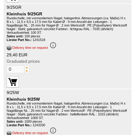
9/25GR
Kleinhuis 9/25GR
Rundschelle, mit vormontiertem Nagel, halogenfrei. Abmessungen (ca. Maße) H x
B x L : 11,5 x 9,5 x 17,5 mm für Kabel-Ø : 9 mm Anzahl der Leitungen : 1
Nagellänge NL : 25 mm für Nagel-Ø : 2 mm Werkstoff : PE (Polyethylen) Werkstoff
Nagel : Stahl, galvanisch verzinkt Farbton : lichtgrau RAL : 7035 (ähnlich)
Verkaufseinheit: 100 ST.
Sales unit:
100 pieces
Lieske Part No.:
1241518
info_outline
Delivery time on request
29,40 EUR
Graduated prices
9/25W
Kleinhuis 9/25W
Rundschelle, mit vormontiertem Nagel, halogenfrei. Abmessungen (ca. Maße) H x
B x L : 11,5 x 9,5 x 17,5 mm für Kabel-Ø : 9 mm Anzahl der Leitungen : 1
Nagellänge NL : 25 mm für Nagel-Ø : 2 mm Werkstoff : PE (Polyethylen) Werkstoff
Nagel : Stahl, galvanisch verzinkt Farbton : hellelfenbein RAL : 1015 (ähnlich)
Verkaufseinheit: 1000 ST.
Sales unit:
1000 pieces
Lieske Part No.:
1243330
info_outline
Delivery time on request