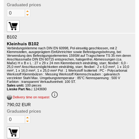
Graduated prices
B102
Kleinhuis B102
Verbindungsklemme nach DIN EN 60998, Pol einseitig geschlossen, mit 2
Klemmstellen, ausgeprägtem Einführtrichter sowie Befestigungsbohrung, bei
Verwendung des Befestigungselementes 159SM auf Tragschiene TS 35 mm deren
Anschlussmaße DIN EN 60715 entsprechen, halogenfrei. Abmessungen (ca.
Maße) H x B x L : 27 x 29 x 24 mm Klemmbereich eindrähtig, starr, flexibel : 6,0 -
25,0 mm² Anschlussmöglichkeiten eindrähtig, starr, flexibel : 2 x 6,0 mm², 1 x 10,0
mm², 1 x 16,0 mm², 1 x 25,0 mm² Pol : 1 Werkstoff Isolierteil : PC - Polycarbonat
Werkstoff Klemmbolzen : Messing Werkstoff Klemmschrauben : galvanisch
verzinkter Stahl Max. Umgebungstemperatur : 85°C Nennspannung : 500 V
Farbton : transparent Verkaufseinheit: 100 ST.
Sales unit:
100 pieces
Lieske Part No.:
1243690
info_outline
Delivery time on request
790,02 EUR
Graduated prices