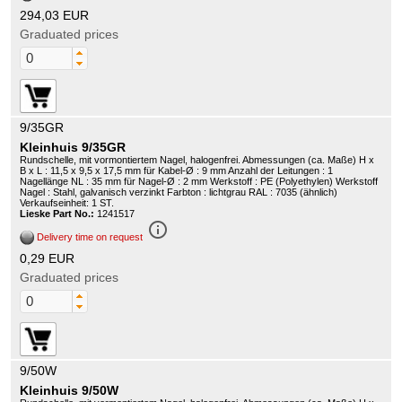
294,03 EUR
Graduated prices
9/35GR
Kleinhuis 9/35GR
Rundschelle, mit vormontiertem Nagel, halogenfrei. Abmessungen (ca. Maße) H x
B x L : 11,5 x 9,5 x 17,5 mm für Kabel-Ø : 9 mm Anzahl der Leitungen : 1
Nagellänge NL : 35 mm für Nagel-Ø : 2 mm Werkstoff : PE (Polyethylen) Werkstoff
Nagel : Stahl, galvanisch verzinkt Farbton : lichtgrau RAL : 7035 (ähnlich)
Verkaufseinheit: 1 ST.
Lieske Part No.:
1241517
info_outline
Delivery time on request
0,29 EUR
Graduated prices
9/50W
Kleinhuis 9/50W