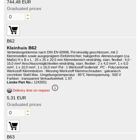
744,48 EUR
Graduated prices
B62
Kleinhuis B62
Verbindungsklemme nach DIN EN 60998, Pol einseitig geschlossen, mit 2
Klemmstellen sowie ausgeprägtem Einführtrichter, halogenfrei. Abmessungen (ca.
Maße) H x B x L : 25 x 25 x 20,5 mm Klemmbereich eindrähtig, starr, flexibel : 4,0 -
16,0 mm² Anschlussmöglichkeiten eindrähtig, starr, flexibel : 2 x 4,0 mm², 1 x 6,0
mm², 1 x 10,0 mm², 1 x 16,0 mm² Pol : 1 Werkstoff Isolierteil : PC - Polycarbonat
Werkstoff Klemmbolzen : Messing Werkstoff Klemmschrauben : galvanisch
verzinkter Stahl Max. Umgebungstemperatur : 85°C Nennspannung : 500 V
Farbton : transparent Verkaufseinheit: 1 ST.
Lieske Part No.:
1243551
info_outline
Delivery time on request
5,31 EUR
Graduated prices
B63