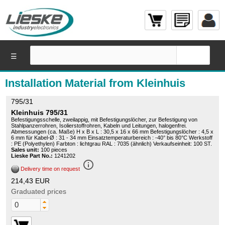
☰
Installation Material from Kleinhuis
795/31
Kleinhuis 795/31
Befestigungsschelle, zweilappig, mit Befestigungslöcher, zur Befestigung von
Stahlpanzerrohren, Isolierstoffrohren, Kabeln und Leitungen, halogenfrei.
Abmessungen (ca. Maße) H x B x L : 30,5 x 16 x 66 mm Befestigungslöcher : 4,5 x
6 mm für Kabel-Ø : 31 - 34 mm Einsatztemperaturbereich : -40° bis 80°C Werkstoff
: PE (Polyethylen) Farbton : lichtgrau RAL : 7035 (ähnlich) Verkaufseinheit: 100 ST.
Sales unit:
100 pieces
Lieske Part No.:
1241202
info_outline
Delivery time on request
214,43 EUR
Graduated prices