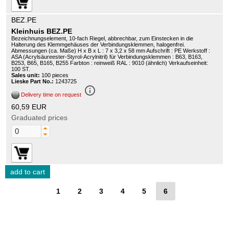
BEZ.PE
Kleinhuis BEZ.PE
Bezeichnungselement, 10-fach Riegel, abbrechbar, zum Einstecken in die
Halterung des Klemmgehäuses der Verbindungsklemmen, halogenfrei.
Abmessungen (ca. Maße) H x B x L : 7 x 3,2 x 58 mm Aufschrift : PE Werkstoff :
ASA (Acrylsäureester-Styrol-Acrylnitril) für Verbindungsklemmen : B63, B163,
B253, B65, B165, B255 Farbton : reinweiß RAL : 9010 (ähnlich) Verkaufseinheit:
100 ST.
Sales unit:
100 pieces
Lieske Part No.:
1243725
info_outline
Delivery time on request
60,59 EUR
Graduated prices
1
2
3
4
5
6