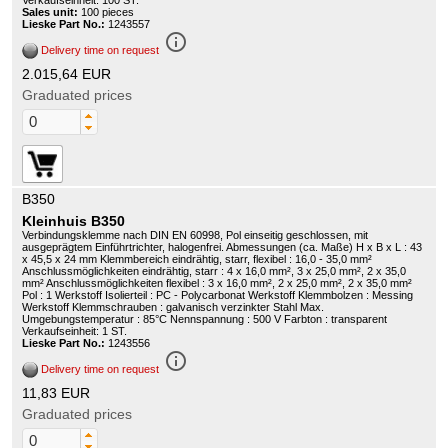
Verkaufseinheit: 100 ST.
Sales unit:
100 pieces
Lieske Part No.:
1243557
info_outline
Delivery time on request
2.015,64 EUR
Graduated prices
B350
Kleinhuis B350
Verbindungsklemme nach DIN EN 60998, Pol einseitig geschlossen, mit
ausgeprägtem Einführtrichter, halogenfrei. Abmessungen (ca. Maße) H x B x L : 43
x 45,5 x 24 mm Klemmbereich eindrähtig, starr, flexibel : 16,0 - 35,0 mm²
Anschlussmöglichkeiten eindrähtig, starr : 4 x 16,0 mm², 3 x 25,0 mm², 2 x 35,0
mm² Anschlussmöglichkeiten flexibel : 3 x 16,0 mm², 2 x 25,0 mm², 2 x 35,0 mm²
Pol : 1 Werkstoff Isolierteil : PC - Polycarbonat Werkstoff Klemmbolzen : Messing
Werkstoff Klemmschrauben : galvanisch verzinkter Stahl Max.
Umgebungstemperatur : 85°C Nennspannung : 500 V Farbton : transparent
Verkaufseinheit: 1 ST.
Lieske Part No.:
1243556
info_outline
Delivery time on request
11,83 EUR
Graduated prices