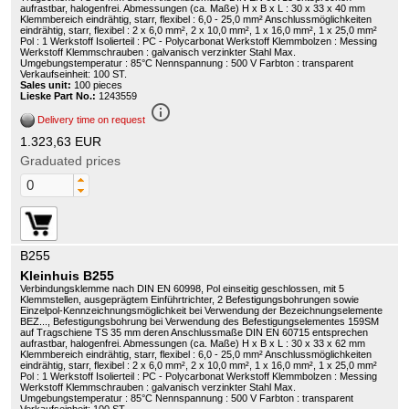
aufrastbar, halogenfrei. Abmessungen (ca. Maße) H x B x L : 30 x 33 x 40 mm
Klemmbereich eindrähtig, starr, flexibel : 6,0 - 25,0 mm² Anschlussmöglichkeiten
eindrähtig, starr, flexibel : 2 x 6,0 mm², 2 x 10,0 mm², 1 x 16,0 mm², 1 x 25,0 mm²
Pol : 1 Werkstoff Isolierteil : PC - Polycarbonat Werkstoff Klemmbolzen : Messing
Werkstoff Klemmschrauben : galvanisch verzinkter Stahl Max.
Umgebungstemperatur : 85°C Nennspannung : 500 V Farbton : transparent
Verkaufseinheit: 100 ST.
Sales unit:
100 pieces
Lieske Part No.:
1243559
info_outline
Delivery time on request
1.323,63 EUR
Graduated prices
B255
Kleinhuis B255
Verbindungsklemme nach DIN EN 60998, Pol einseitig geschlossen, mit 5
Klemmstellen, ausgeprägtem Einführtrichter, 2 Befestigungsbohrungen sowie
Einzelpol-Kennzeichnungsmöglichkeit bei Verwendung der Bezeichnungselemente
BEZ..., Befestigungsbohrung bei Verwendung des Befestigungselementes 159SM
auf Tragschiene TS 35 mm deren Anschlussmaße DIN EN 60715 entsprechen
aufrastbar, halogenfrei. Abmessungen (ca. Maße) H x B x L : 30 x 33 x 62 mm
Klemmbereich eindrähtig, starr, flexibel : 6,0 - 25,0 mm² Anschlussmöglichkeiten
eindrähtig, starr, flexibel : 2 x 6,0 mm², 2 x 10,0 mm², 1 x 16,0 mm², 1 x 25,0 mm²
Pol : 1 Werkstoff Isolierteil : PC - Polycarbonat Werkstoff Klemmbolzen : Messing
Werkstoff Klemmschrauben : galvanisch verzinkter Stahl Max.
Umgebungstemperatur : 85°C Nennspannung : 500 V Farbton : transparent