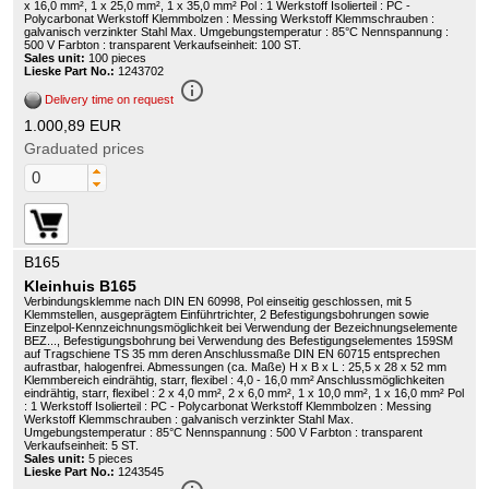
x 16,0 mm², 1 x 25,0 mm², 1 x 35,0 mm² Pol : 1 Werkstoff Isolierteil : PC -
Polycarbonat Werkstoff Klemmbolzen : Messing Werkstoff Klemmschrauben :
galvanisch verzinkter Stahl Max. Umgebungstemperatur : 85°C Nennspannung :
500 V Farbton : transparent Verkaufseinheit: 100 ST.
Sales unit:
100 pieces
Lieske Part No.:
1243702
info_outline
Delivery time on request
1.000,89 EUR
Graduated prices
B165
Kleinhuis B165
Verbindungsklemme nach DIN EN 60998, Pol einseitig geschlossen, mit 5
Klemmstellen, ausgeprägtem Einführtrichter, 2 Befestigungsbohrungen sowie
Einzelpol-Kennzeichnungsmöglichkeit bei Verwendung der Bezeichnungselemente
BEZ..., Befestigungsbohrung bei Verwendung des Befestigungselementes 159SM
auf Tragschiene TS 35 mm deren Anschlussmaße DIN EN 60715 entsprechen
aufrastbar, halogenfrei. Abmessungen (ca. Maße) H x B x L : 25,5 x 28 x 52 mm
Klemmbereich eindrähtig, starr, flexibel : 4,0 - 16,0 mm² Anschlussmöglichkeiten
eindrähtig, starr, flexibel : 2 x 4,0 mm², 2 x 6,0 mm², 1 x 10,0 mm², 1 x 16,0 mm² Pol
: 1 Werkstoff Isolierteil : PC - Polycarbonat Werkstoff Klemmbolzen : Messing
Werkstoff Klemmschrauben : galvanisch verzinkter Stahl Max.
Umgebungstemperatur : 85°C Nennspannung : 500 V Farbton : transparent
Verkaufseinheit: 5 ST.
Sales unit:
5 pieces
Lieske Part No.:
1243545