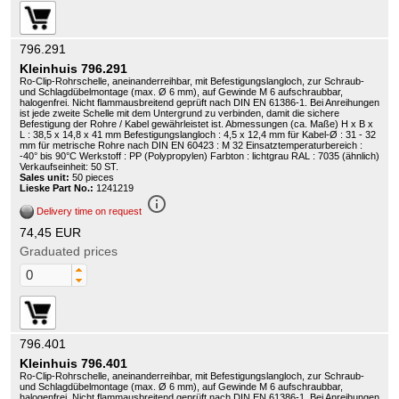
796.291
Kleinhuis 796.291
Ro-Clip-Rohrschelle, aneinanderreihbar, mit Befestigungslangloch, zur Schraub-
und Schlagdübelmontage (max. Ø 6 mm), auf Gewinde M 6 aufschraubbar,
halogenfrei. Nicht flammausbreitend geprüft nach DIN EN 61386-1. Bei Anreihungen
ist jede zweite Schelle mit dem Untergrund zu verbinden, damit die sichere
Befestigung der Rohre / Kabel gewährleistet ist. Abmessungen (ca. Maße) H x B x
L : 38,5 x 14,8 x 41 mm Befestigungslangloch : 4,5 x 12,4 mm für Kabel-Ø : 31 - 32
mm für metrische Rohre nach DIN EN 60423 : M 32 Einsatztemperaturbereich :
-40° bis 90°C Werkstoff : PP (Polypropylen) Farbton : lichtgrau RAL : 7035 (ähnlich)
Verkaufseinheit: 50 ST.
Sales unit:
50 pieces
Lieske Part No.:
1241219
info_outline
Delivery time on request
74,45 EUR
Graduated prices
796.401
Kleinhuis 796.401
Ro-Clip-Rohrschelle, aneinanderreihbar, mit Befestigungslangloch, zur Schraub-
und Schlagdübelmontage (max. Ø 6 mm), auf Gewinde M 6 aufschraubbar,
halogenfrei. Nicht flammausbreitend geprüft nach DIN EN 61386-1. Bei Anreihungen