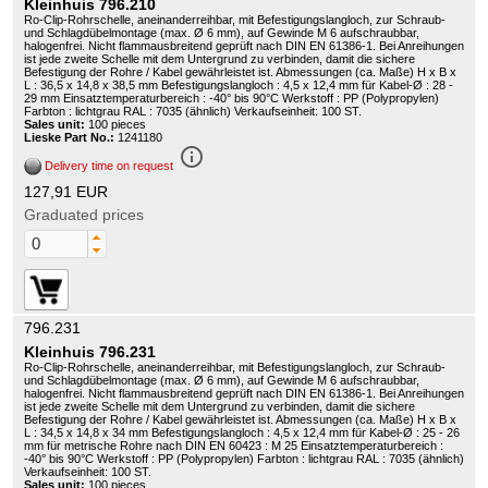
Kleinhuis 796.210
Ro-Clip-Rohrschelle, aneinanderreihbar, mit Befestigungslangloch, zur Schraub-
und Schlagdübelmontage (max. Ø 6 mm), auf Gewinde M 6 aufschraubbar,
halogenfrei. Nicht flammausbreitend geprüft nach DIN EN 61386-1. Bei Anreihungen
ist jede zweite Schelle mit dem Untergrund zu verbinden, damit die sichere
Befestigung der Rohre / Kabel gewährleistet ist. Abmessungen (ca. Maße) H x B x
L : 36,5 x 14,8 x 38,5 mm Befestigungslangloch : 4,5 x 12,4 mm für Kabel-Ø : 28 -
29 mm Einsatztemperaturbereich : -40° bis 90°C Werkstoff : PP (Polypropylen)
Farbton : lichtgrau RAL : 7035 (ähnlich) Verkaufseinheit: 100 ST.
Sales unit:
100 pieces
Lieske Part No.:
1241180
info_outline
Delivery time on request
127,91 EUR
Graduated prices
796.231
Kleinhuis 796.231
Ro-Clip-Rohrschelle, aneinanderreihbar, mit Befestigungslangloch, zur Schraub-
und Schlagdübelmontage (max. Ø 6 mm), auf Gewinde M 6 aufschraubbar,
halogenfrei. Nicht flammausbreitend geprüft nach DIN EN 61386-1. Bei Anreihungen
ist jede zweite Schelle mit dem Untergrund zu verbinden, damit die sichere
Befestigung der Rohre / Kabel gewährleistet ist. Abmessungen (ca. Maße) H x B x
L : 34,5 x 14,8 x 34 mm Befestigungslangloch : 4,5 x 12,4 mm für Kabel-Ø : 25 - 26
mm für metrische Rohre nach DIN EN 60423 : M 25 Einsatztemperaturbereich :
-40° bis 90°C Werkstoff : PP (Polypropylen) Farbton : lichtgrau RAL : 7035 (ähnlich)
Verkaufseinheit: 100 ST.
Sales unit:
100 pieces