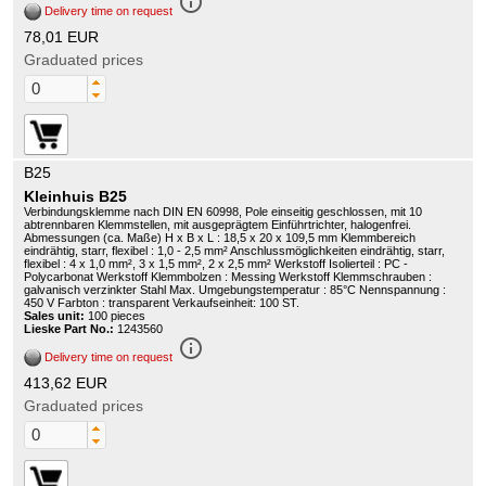
info_outline
Delivery time on request
78,01 EUR
Graduated prices
B25
Kleinhuis B25
Verbindungsklemme nach DIN EN 60998, Pole einseitig geschlossen, mit 10
abtrennbaren Klemmstellen, mit ausgeprägtem Einführtrichter, halogenfrei.
Abmessungen (ca. Maße) H x B x L : 18,5 x 20 x 109,5 mm Klemmbereich
eindrähtig, starr, flexibel : 1,0 - 2,5 mm² Anschlussmöglichkeiten eindrähtig, starr,
flexibel : 4 x 1,0 mm², 3 x 1,5 mm², 2 x 2,5 mm² Werkstoff Isolierteil : PC -
Polycarbonat Werkstoff Klemmbolzen : Messing Werkstoff Klemmschrauben :
galvanisch verzinkter Stahl Max. Umgebungstemperatur : 85°C Nennspannung :
450 V Farbton : transparent Verkaufseinheit: 100 ST.
Sales unit:
100 pieces
Lieske Part No.:
1243560
info_outline
Delivery time on request
413,62 EUR
Graduated prices