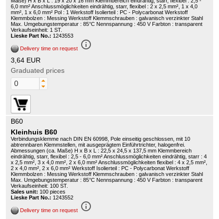
Maße) H x B x L : 19 x 20 x 16 mm Klemmbereich eindrähtig, starr, flexibel : 2,5 -
6,0 mm² Anschlussmöglichkeiten eindrähtig, starr, flexibel : 2 x 2,5 mm², 1 x 4,0
mm², 1 x 6,0 mm² Pol : 1 Werkstoff Isolierteil : PC - Polycarbonat Werkstoff
Klemmbolzen : Messing Werkstoff Klemmschrauben : galvanisch verzinkter Stahl
Max. Umgebungstemperatur : 85°C Nennspannung : 450 V Farbton : transparent
Verkaufseinheit: 1 ST.
Lieske Part No.:
1243553
info_outline
Delivery time on request
3,64 EUR
Graduated prices
B60
Kleinhuis B60
Verbindungsklemme nach DIN EN 60998, Pole einseitig geschlossen, mit 10
abtrennbaren Klemmstellen, mit ausgeprägtem Einführtrichter, halogenfrei.
Abmessungen (ca. Maße) H x B x L : 22,5 x 24,5 x 137,5 mm Klemmbereich
eindrähtig, starr, flexibel : 2,5 - 6,0 mm² Anschlussmöglichkeiten eindrähtig, starr : 4
x 2,5 mm², 3 x 4,0 mm², 2 x 6,0 mm² Anschlussmöglichkeiten flexibel : 4 x 2,5 mm²,
2 x 4,0 mm², 2 x 6,0 mm² Werkstoff Isolierteil : PC - Polycarbonat Werkstoff
Klemmbolzen : Messing Werkstoff Klemmschrauben : galvanisch verzinkter Stahl
Max. Umgebungstemperatur : 85°C Nennspannung : 450 V Farbton : transparent
Verkaufseinheit: 100 ST.
Sales unit:
100 pieces
Lieske Part No.:
1243552
info_outline
Delivery time on request