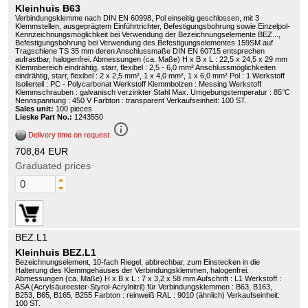
Kleinhuis B63
Verbindungsklemme nach DIN EN 60998, Pol einseitig geschlossen, mit 3
Klemmstellen, ausgeprägtem Einführtrichter, Befestigungsbohrung sowie Einzelpol-
Kennzeichnungsmöglichkeit bei Verwendung der Bezeichnungselemente BEZ...,
Befestigungsbohrung bei Verwendung des Befestigungselementes 159SM auf
Tragschiene TS 35 mm deren Anschlussmaße DIN EN 60715 entsprechen
aufrastbar, halogenfrei. Abmessungen (ca. Maße) H x B x L : 22,5 x 24,5 x 29 mm
Klemmbereich eindrähtig, starr, flexibel : 2,5 - 6,0 mm² Anschlussmöglichkeiten
eindrähtig, starr, flexibel : 2 x 2,5 mm², 1 x 4,0 mm², 1 x 6,0 mm² Pol : 1 Werkstoff
Isolierteil : PC - Polycarbonat Werkstoff Klemmbolzen : Messing Werkstoff
Klemmschrauben : galvanisch verzinkter Stahl Max. Umgebungstemperatur : 85°C
Nennspannung : 450 V Farbton : transparent Verkaufseinheit: 100 ST.
Sales unit:
100 pieces
Lieske Part No.:
1243550
info_outline
Delivery time on request
708,84 EUR
Graduated prices
BEZ.L1
Kleinhuis BEZ.L1
Bezeichnungselement, 10-fach Riegel, abbrechbar, zum Einstecken in die
Halterung des Klemmgehäuses der Verbindungsklemmen, halogenfrei.
Abmessungen (ca. Maße) H x B x L : 7 x 3,2 x 58 mm Aufschrift : L1 Werkstoff :
ASA (Acrylsäureester-Styrol-Acrylnitril) für Verbindungsklemmen : B63, B163,
B253, B65, B165, B255 Farbton : reinweiß RAL : 9010 (ähnlich) Verkaufseinheit:
100 ST.