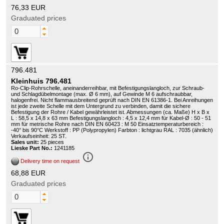
76,33 EUR
Graduated prices
796.481
Kleinhuis 796.481
Ro-Clip-Rohrschelle, aneinanderreihbar, mit Befestigungslangloch, zur Schraub-
und Schlagdübelmontage (max. Ø 6 mm), auf Gewinde M 6 aufschraubbar,
halogenfrei. Nicht flammausbreitend geprüft nach DIN EN 61386-1. Bei Anreihungen
ist jede zweite Schelle mit dem Untergrund zu verbinden, damit die sichere
Befestigung der Rohre / Kabel gewährleistet ist. Abmessungen (ca. Maße) H x B x
L : 58,5 x 14,8 x 63 mm Befestigungslangloch : 4,5 x 12,4 mm für Kabel-Ø : 50 - 51
mm für metrische Rohre nach DIN EN 60423 : M 50 Einsatztemperaturbereich :
-40° bis 90°C Werkstoff : PP (Polypropylen) Farbton : lichtgrau RAL : 7035 (ähnlich)
Verkaufseinheit: 25 ST.
Sales unit:
25 pieces
Lieske Part No.:
1241185
info_outline
Delivery time on request
68,88 EUR
Graduated prices