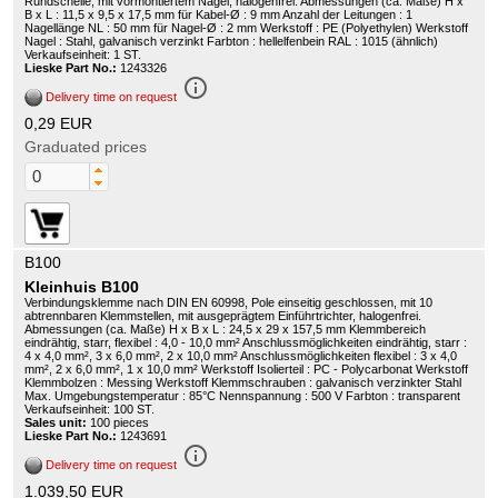
Rundschelle, mit vormontiertem Nagel, halogenfrei. Abmessungen (ca. Maße) H x
B x L : 11,5 x 9,5 x 17,5 mm für Kabel-Ø : 9 mm Anzahl der Leitungen : 1
Nagellänge NL : 50 mm für Nagel-Ø : 2 mm Werkstoff : PE (Polyethylen) Werkstoff
Nagel : Stahl, galvanisch verzinkt Farbton : hellelfenbein RAL : 1015 (ähnlich)
Verkaufseinheit: 1 ST.
Lieske Part No.:
1243326
info_outline
Delivery time on request
0,29 EUR
Graduated prices
B100
Kleinhuis B100
Verbindungsklemme nach DIN EN 60998, Pole einseitig geschlossen, mit 10
abtrennbaren Klemmstellen, mit ausgeprägtem Einführtrichter, halogenfrei.
Abmessungen (ca. Maße) H x B x L : 24,5 x 29 x 157,5 mm Klemmbereich
eindrähtig, starr, flexibel : 4,0 - 10,0 mm² Anschlussmöglichkeiten eindrähtig, starr :
4 x 4,0 mm², 3 x 6,0 mm², 2 x 10,0 mm² Anschlussmöglichkeiten flexibel : 3 x 4,0
mm², 2 x 6,0 mm², 1 x 10,0 mm² Werkstoff Isolierteil : PC - Polycarbonat Werkstoff
Klemmbolzen : Messing Werkstoff Klemmschrauben : galvanisch verzinkter Stahl
Max. Umgebungstemperatur : 85°C Nennspannung : 500 V Farbton : transparent
Verkaufseinheit: 100 ST.
Sales unit:
100 pieces
Lieske Part No.:
1243691
info_outline
Delivery time on request
1.039,50 EUR