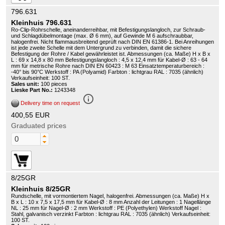
796.631
Kleinhuis 796.631
Ro-Clip-Rohrschelle, aneinanderreihbar, mit Befestigungslangloch, zur Schraub-
und Schlagdübelmontage (max. Ø 6 mm), auf Gewinde M 6 aufschraubbar,
halogenfrei. Nicht flammausbreitend geprüft nach DIN EN 61386-1. Bei Anreihungen
ist jede zweite Schelle mit dem Untergrund zu verbinden, damit die sichere
Befestigung der Rohre / Kabel gewährleistet ist. Abmessungen (ca. Maße) H x B x
L : 69 x 14,8 x 80 mm Befestigungslangloch : 4,5 x 12,4 mm für Kabel-Ø : 63 - 64
mm für metrische Rohre nach DIN EN 60423 : M 63 Einsatztemperaturbereich :
-40° bis 90°C Werkstoff : PA (Polyamid) Farbton : lichtgrau RAL : 7035 (ähnlich)
Verkaufseinheit: 100 ST.
Sales unit:
100 pieces
Lieske Part No.:
1243348
info_outline
Delivery time on request
400,55 EUR
Graduated prices
8/25GR
Kleinhuis 8/25GR
Rundschelle, mit vormontiertem Nagel, halogenfrei. Abmessungen (ca. Maße) H x
B x L : 10 x 7,5 x 17,5 mm für Kabel-Ø : 8 mm Anzahl der Leitungen : 1 Nagellänge
NL : 25 mm für Nagel-Ø : 2 mm Werkstoff : PE (Polyethylen) Werkstoff Nagel :
Stahl, galvanisch verzinkt Farbton : lichtgrau RAL : 7035 (ähnlich) Verkaufseinheit:
100 ST.