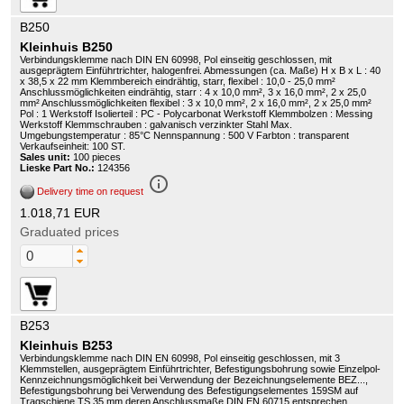
B250
Kleinhuis B250
Verbindungsklemme nach DIN EN 60998, Pol einseitig geschlossen, mit
ausgeprägtem Einführtrichter, halogenfrei. Abmessungen (ca. Maße) H x B x L : 40
x 38,5 x 22 mm Klemmbereich eindrähtig, starr, flexibel : 10,0 - 25,0 mm²
Anschlussmöglichkeiten eindrähtig, starr : 4 x 10,0 mm², 3 x 16,0 mm², 2 x 25,0
mm² Anschlussmöglichkeiten flexibel : 3 x 10,0 mm², 2 x 16,0 mm², 2 x 25,0 mm²
Pol : 1 Werkstoff Isolierteil : PC - Polycarbonat Werkstoff Klemmbolzen : Messing
Werkstoff Klemmschrauben : galvanisch verzinkter Stahl Max.
Umgebungstemperatur : 85°C Nennspannung : 500 V Farbton : transparent
Verkaufseinheit: 100 ST.
Sales unit:
100 pieces
Lieske Part No.:
124356
info_outline
Delivery time on request
1.018,71 EUR
Graduated prices
B253
Kleinhuis B253
Verbindungsklemme nach DIN EN 60998, Pol einseitig geschlossen, mit 3
Klemmstellen, ausgeprägtem Einführtrichter, Befestigungsbohrung sowie Einzelpol-
Kennzeichnungsmöglichkeit bei Verwendung der Bezeichnungselemente BEZ...,
Befestigungsbohrung bei Verwendung des Befestigungselementes 159SM auf
Tragschiene TS 35 mm deren Anschlussmaße DIN EN 60715 entsprechen