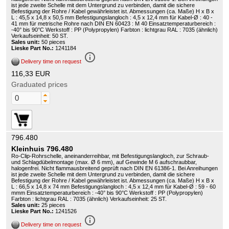
ist jede zweite Schelle mit dem Untergrund zu verbinden, damit die sichere
Befestigung der Rohre / Kabel gewährleistet ist. Abmessungen (ca. Maße) H x B x
L : 45,5 x 14,8 x 50,5 mm Befestigungslangloch : 4,5 x 12,4 mm für Kabel-Ø : 40 -
41 mm für metrische Rohre nach DIN EN 60423 : M 40 Einsatztemperaturbereich :
-40° bis 90°C Werkstoff : PP (Polypropylen) Farbton : lichtgrau RAL : 7035 (ähnlich)
Verkaufseinheit: 50 ST.
Sales unit:
50 pieces
Lieske Part No.:
1241184
info_outline
Delivery time on request
116,33 EUR
Graduated prices
796.480
Kleinhuis 796.480
Ro-Clip-Rohrschelle, aneinanderreihbar, mit Befestigungslangloch, zur Schraub-
und Schlagdübelmontage (max. Ø 6 mm), auf Gewinde M 6 aufschraubbar,
halogenfrei. Nicht flammausbreitend geprüft nach DIN EN 61386-1. Bei Anreihungen
ist jede zweite Schelle mit dem Untergrund zu verbinden, damit die sichere
Befestigung der Rohre / Kabel gewährleistet ist. Abmessungen (ca. Maße) H x B x
L : 66,5 x 14,8 x 74 mm Befestigungslangloch : 4,5 x 12,4 mm für Kabel-Ø : 59 - 60
mmm Einsatztemperaturbereich : -40° bis 90°C Werkstoff : PP (Polypropylen)
Farbton : lichtgrau RAL : 7035 (ähnlich) Verkaufseinheit: 25 ST.
Sales unit:
25 pieces
Lieske Part No.:
1241526
info_outline
Delivery time on request