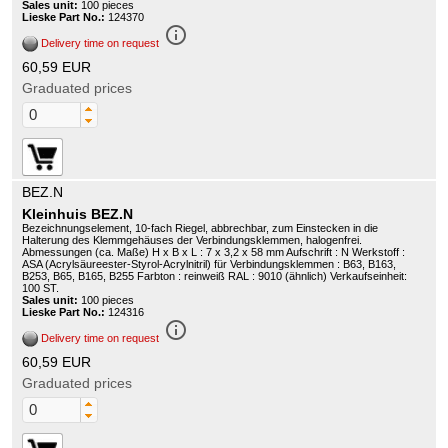
Sales unit:
100 pieces
Lieske Part No.:
124370
info_outline
Delivery time on request
60,59 EUR
Graduated prices
BEZ.N
Kleinhuis BEZ.N
Bezeichnungselement, 10-fach Riegel, abbrechbar, zum Einstecken in die
Halterung des Klemmgehäuses der Verbindungsklemmen, halogenfrei.
Abmessungen (ca. Maße) H x B x L : 7 x 3,2 x 58 mm Aufschrift : N Werkstoff :
ASA (Acrylsäureester-Styrol-Acrylnitril) für Verbindungsklemmen : B63, B163,
B253, B65, B165, B255 Farbton : reinweiß RAL : 9010 (ähnlich) Verkaufseinheit:
100 ST.
Sales unit:
100 pieces
Lieske Part No.:
124316
info_outline
Delivery time on request
60,59 EUR
Graduated prices