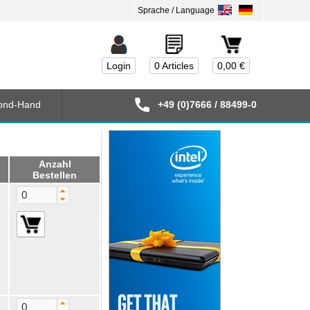
Login
0 Articles
0,00 €
ond-Hand
+49 (0)7666 / 88499-0
Anzahl
Bestellen