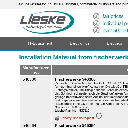
Online retailer for industrial customers, commercial customers and publi
IT-Equipment
Electronics
Electrics
Installation Material from fischerwer
Manufacturer
no.
546380
Fischerwerke 546380
Die fischer Betonschraube UltraCut FBS II 6 P / LP 
formschöner Linsenkopf-Aufnahme. Die UltraCut FBS II
Lüftungskanälen und Anlagen für die Gebäudetechni
das Bohrloch schneiden sich die Gewindeflanken for
geringe Bohraufwand spart Zeit bei der Mehrfachbef
und ungerissenen Beton sowie für seismische Belas
garantieren ein zusätzliches Plus an Sicherheit. Verk
Sales unit:
100 pieces
Lieske Part No.:
537117
info_outline
Delivery time on request
546384
Fischerwerke 546384