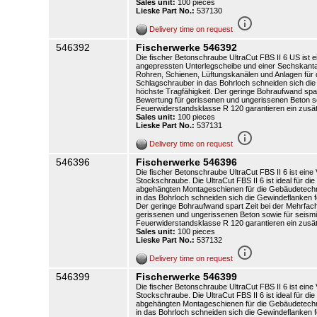
Sales unit:
100 pieces
Lieske Part No.:
537130
info_outline
Delivery time on request
546392
Fischerwerke 546392
Die fischer Betonschraube UltraCut FBS II 6 US ist 
angepressten Unterlegscheibe und einer Sechskantauf
Rohren, Schienen, Lüftungskanälen und Anlagen für
Schlagschrauber in das Bohrloch schneiden sich die
höchste Tragfähigkeit. Der geringe Bohraufwand spa
Bewertung für gerissenen und ungerissenen Beton so
Feuerwiderstandsklasse R 120 garantieren ein zusätz
Sales unit:
100 pieces
Lieske Part No.:
537131
info_outline
Delivery time on request
546396
Fischerwerke 546396
Die fischer Betonschraube UltraCut FBS II 6 ist ein
Stockschraube. Die UltraCut FBS II 6 ist ideal für 
abgehängten Montageschienen für die Gebäudetechn
in das Bohrloch schneiden sich die Gewindeflanken f
Der geringe Bohraufwand spart Zeit bei der Mehrfac
gerissenen und ungerissenen Beton sowie für seismi
Feuerwiderstandsklasse R 120 garantieren ein zusätz
Sales unit:
100 pieces
Lieske Part No.:
537132
info_outline
Delivery time on request
546399
Fischerwerke 546399
Die fischer Betonschraube UltraCut FBS II 6 ist ein
Stockschraube. Die UltraCut FBS II 6 ist ideal für 
abgehängten Montageschienen für die Gebäudetechn
in das Bohrloch schneiden sich die Gewindeflanken f