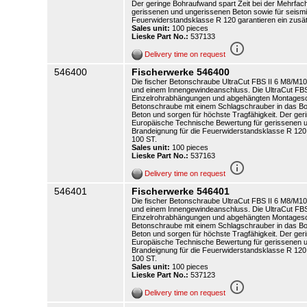
Der geringe Bohraufwand spart Zeit bei der Mehrfac
gerissenen und ungerissenen Beton sowie für seismi
Feuerwiderstandsklasse R 120 garantieren ein zusätz
Sales unit:
100 pieces
Lieske Part No.:
537133
info_outline
Delivery time on request
546400
Fischerwerke 546400
Die fischer Betonschraube UltraCut FBS II 6 M8/M10 
und einem Innengewindeanschluss. Die UltraCut FBS I
Einzelrohrabhängungen und abgehängten Montagesch
Betonschraube mit einem Schlagschrauber in das Bo
Beton und sorgen für höchste Tragfähigkeit. Der ger
Europäische Technische Bewertung für gerissenen u
Brandeignung für die Feuerwiderstandsklasse R 120 g
100 ST.
Sales unit:
100 pieces
Lieske Part No.:
537163
info_outline
Delivery time on request
546401
Fischerwerke 546401
Die fischer Betonschraube UltraCut FBS II 6 M8/M10 
und einem Innengewindeanschluss. Die UltraCut FBS I
Einzelrohrabhängungen und abgehängten Montagesch
Betonschraube mit einem Schlagschrauber in das Bo
Beton und sorgen für höchste Tragfähigkeit. Der ger
Europäische Technische Bewertung für gerissenen u
Brandeignung für die Feuerwiderstandsklasse R 120 g
100 ST.
Sales unit:
100 pieces
Lieske Part No.:
537123
info_outline
Delivery time on request