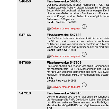
546450
Fischerwerke 546450
Der ETA zugelassene fischer Putzdübel FIF-CN II is
Putzfassade wie Polystyroldämmplatten, Mineralwolle
Beton, Voll- und Lochstein sicher zu befestigen. De
oktogonalemTeller und einem Stahl-Kunststoff-Nagel
Kunststoffnagel mit einer Stahlspitze ermöglicht ho
Sales unit:
100 pieces
Lieske Part No.:
543886
info_outline
Delivery time on request
547166
Fischerwerke 547166
Der FixTainer bohren < dübeln enthält die neue Lei
6 x 30 und 8 x 40. Dazu die passenden Schrauben u
Nützliche Extras wie einen fischer Meterstab 1 Mete
Wasserwage runden das praktische Set ab. Verkaufse
Lieske Part No.:
543811
info_outline
Delivery time on request
547909
Fischerwerke 547909
Die Rohrschellen des fischer Massiven Schienensys
die Montageprofile FMP. Die Möglichkeiten der Bild
mit Hilfe von weiteren Elementen aus dem FMS-Syst
Massive Rohrbügel FMPSU ermöglichen eine stabile u
1 ST.
Lieske Part No.:
540508
info_outline
Delivery time on request
547910
Fischerwerke 547910
Die Rohrschellen des fischer Massiven Schienensys
die Montageprofile FMP. Die Möglichkeiten der Bild
mit Hilfe von weiteren Elementen aus dem FMS-Syst
Massive Rohrbügel FMPSU ermöglichen eine stabile u
1 ST.