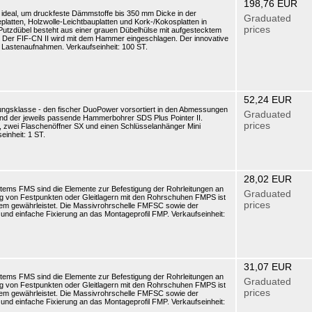
198,76 EUR
t ideal, um druckfeste Dämmstoffe bis 350 mm Dicke in der
Graduated
platten, Holzwolle-Leichtbauplatten und Kork-/Kokosplatten in
prices
r Putzdübel besteht aus einer grauen Dübelhülse mit aufgestecktem
. Der FIF-CN II wird mit dem Hammer eingeschlagen. Der innovative
he Lastenaufnahmen. Verkaufseinheit: 100 ST.
52,24 EUR
stungsklasse - den fischer DuoPower vorsortiert in den Abmessungen
Graduated
nd der jeweils passende Hammerbohrer SDS Plus Pointer II.
prices
r, zwei Flaschenöffner SX und einen Schlüsselanhänger Mini
inheit: 1 ST.
28,02 EUR
tems FMS sind die Elemente zur Befestigung der Rohrleitungen an
Graduated
ung von Festpunkten oder Gleitlagern mit den Rohrschuhen FMPS ist
prices
em gewährleistet. Die Massivrohrschelle FMFSC sowie der
nd einfache Fixierung an das Montageprofil FMP. Verkaufseinheit:
31,07 EUR
tems FMS sind die Elemente zur Befestigung der Rohrleitungen an
Graduated
ung von Festpunkten oder Gleitlagern mit den Rohrschuhen FMPS ist
prices
em gewährleistet. Die Massivrohrschelle FMFSC sowie der
nd einfache Fixierung an das Montageprofil FMP. Verkaufseinheit: