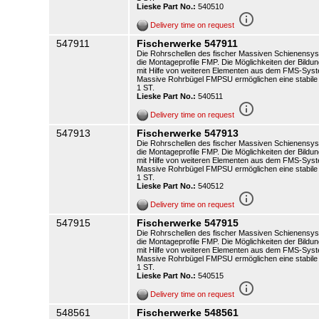
Lieske Part No.:
540510
info_outline
Delivery time on request
547911
Fischerwerke 547911
Die Rohrschellen des fischer Massiven Schienensys
die Montageprofile FMP. Die Möglichkeiten der Bild
mit Hilfe von weiteren Elementen aus dem FMS-Syst
Massive Rohrbügel FMPSU ermöglichen eine stabile u
1 ST.
Lieske Part No.:
540511
info_outline
Delivery time on request
547913
Fischerwerke 547913
Die Rohrschellen des fischer Massiven Schienensys
die Montageprofile FMP. Die Möglichkeiten der Bild
mit Hilfe von weiteren Elementen aus dem FMS-Syst
Massive Rohrbügel FMPSU ermöglichen eine stabile u
1 ST.
Lieske Part No.:
540512
info_outline
Delivery time on request
547915
Fischerwerke 547915
Die Rohrschellen des fischer Massiven Schienensys
die Montageprofile FMP. Die Möglichkeiten der Bild
mit Hilfe von weiteren Elementen aus dem FMS-Syst
Massive Rohrbügel FMPSU ermöglichen eine stabile u
1 ST.
Lieske Part No.:
540515
info_outline
Delivery time on request
548561
Fischerwerke 548561