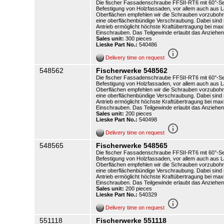
Die fischer Fassadenschraube FFSII-RT6 mit 60°-Senk
Befestigung von Holzfassaden, vor allem auch aus L
Oberflächen empfehlen wir die Schrauben vorzubohre
eine oberflächenbündige Verschraubung. Dabei sind
Antrieb ermöglicht höchste Kraftübertragung bei maxim
Einschrauben. Das Teilgewinde erlaubt das Anziehen 
Sales unit:
300 pieces
Lieske Part No.:
540486
info_outline
Delivery time on request
548562
Fischerwerke 548562
Die fischer Fassadenschraube FFSII-RT6 mit 60°-Senk
Befestigung von Holzfassaden, vor allem auch aus L
Oberflächen empfehlen wir die Schrauben vorzubohre
eine oberflächenbündige Verschraubung. Dabei sind
Antrieb ermöglicht höchste Kraftübertragung bei maxim
Einschrauben. Das Teilgewinde erlaubt das Anziehen 
Sales unit:
200 pieces
Lieske Part No.:
540498
info_outline
Delivery time on request
548565
Fischerwerke 548565
Die fischer Fassadenschraube FFSII-RT6 mit 60°-Senk
Befestigung von Holzfassaden, vor allem auch aus L
Oberflächen empfehlen wir die Schrauben vorzubohre
eine oberflächenbündige Verschraubung. Dabei sind
Antrieb ermöglicht höchste Kraftübertragung bei maxim
Einschrauben. Das Teilgewinde erlaubt das Anziehen 
Sales unit:
200 pieces
Lieske Part No.:
540329
info_outline
Delivery time on request
551118
Fischerwerke 551118