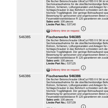
Die fischer Betonschraube UltraCut FBS II 6 SK ist 
Sechskantaufnahme für die oberflächenbündige Befesti
Rohren, Schienen, Lüftungskanälen und Anlagen für
Schlagschrauber in das Bohrloch schneiden sich die
höchste Tragfähigkeit. Der geringe Bohraufwand spa
Bewertung für gerissenen und ungerissenen Beton so
Feuerwiderstandsklasse R 120 garantieren ein zusätz
Sales unit:
100 pieces
Lieske Part No.:
537140
info_outline
Delivery time on request
546385
Fischerwerke 546385
Die fischer Betonschraube UltraCut FBS II 6 SK ist 
Sechskantaufnahme für die oberflächenbündige Befesti
Rohren, Schienen, Lüftungskanälen und Anlagen für
Schlagschrauber in das Bohrloch schneiden sich die
höchste Tragfähigkeit. Der geringe Bohraufwand spa
Bewertung für gerissenen und ungerissenen Beton so
Feuerwiderstandsklasse R 120 garantieren ein zusätz
Sales unit:
100 pieces
Lieske Part No.:
537125
info_outline
Delivery time on request
546386
Fischerwerke 546386
Die fischer Betonschraube UltraCut FBS II 6 SK ist 
Sechskantaufnahme für die oberflächenbündige Befesti
Rohren, Schienen, Lüftungskanälen und Anlagen für
Schlagschrauber in das Bohrloch schneiden sich die
höchste Tragfähigkeit. Der geringe Bohraufwand spa
Bewertung für gerissenen und ungerissenen Beton so
Feuerwiderstandsklasse R 120 garantieren ein zusätz
Sales unit:
100 pieces
Lieske Part No.:
537139
info_outline