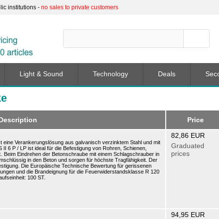
c institutions -
no sales to private customers
Light & Sound
Technology
Deals
Sec
ke
Description
Price
82,86 EUR
ist eine Verankerungslösung aus galvanisch verzinktem Stahl und mit
Graduated
 6 P / LP ist ideal für die Befestigung von Rohren, Schienen,
prices
k. Beim Eindrehen der Betonschraube mit einem Schlagschrauber in
mschlüssig in den Beton und sorgen für höchste Tragfähigkeit. Der
estigung. Die Europäische Technische Bewertung für gerissenen
tungen und die Brandeignung für die Feuerwiderstandsklasse R 120
aufseinheit: 100 ST.
94,95 EUR