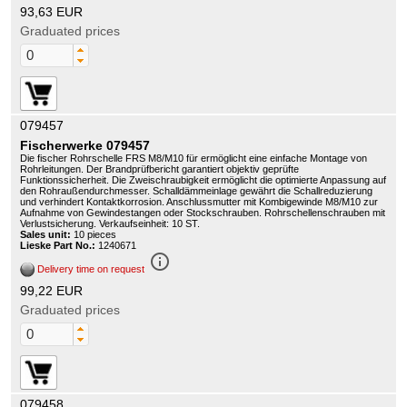
93,63 EUR
Graduated prices
079457
Fischerwerke 079457
Die fischer Rohrschelle FRS M8/M10 für ermöglicht eine einfache Montage von
Rohrleitungen. Der Brandprüfbericht garantiert objektiv geprüfte
Funktionssicherheit. Die Zweischraubigkeit ermöglicht die optimierte Anpassung auf
den Rohraußendurchmesser. Schalldämmeinlage gewährt die Schallreduzierung
und verhindert Kontaktkorrosion. Anschlussmutter mit Kombigewinde M8/M10 zur
Aufnahme von Gewindestangen oder Stockschrauben. Rohrschellenschrauben mit
Verlustsicherung. Verkaufseinheit: 10 ST.
Sales unit:
10 pieces
Lieske Part No.:
1240671
info_outline
Delivery time on request
99,22 EUR
Graduated prices
079458