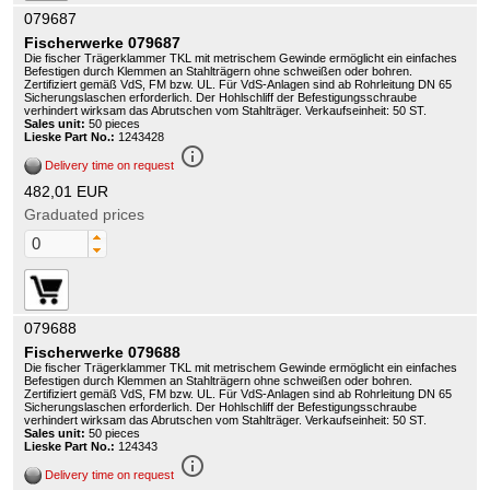
079687
Fischerwerke 079687
Die fischer Trägerklammer TKL mit metrischem Gewinde ermöglicht ein einfaches
Befestigen durch Klemmen an Stahlträgern ohne schweißen oder bohren.
Zertifiziert gemäß VdS, FM bzw. UL. Für VdS-Anlagen sind ab Rohrleitung DN 65
Sicherungslaschen erforderlich. Der Hohlschliff der Befestigungsschraube
verhindert wirksam das Abrutschen vom Stahlträger. Verkaufseinheit: 50 ST.
Sales unit:
50 pieces
Lieske Part No.:
1243428
info_outline
Delivery time on request
482,01 EUR
Graduated prices
079688
Fischerwerke 079688
Die fischer Trägerklammer TKL mit metrischem Gewinde ermöglicht ein einfaches
Befestigen durch Klemmen an Stahlträgern ohne schweißen oder bohren.
Zertifiziert gemäß VdS, FM bzw. UL. Für VdS-Anlagen sind ab Rohrleitung DN 65
Sicherungslaschen erforderlich. Der Hohlschliff der Befestigungsschraube
verhindert wirksam das Abrutschen vom Stahlträger. Verkaufseinheit: 50 ST.
Sales unit:
50 pieces
Lieske Part No.:
124343
info_outline
Delivery time on request