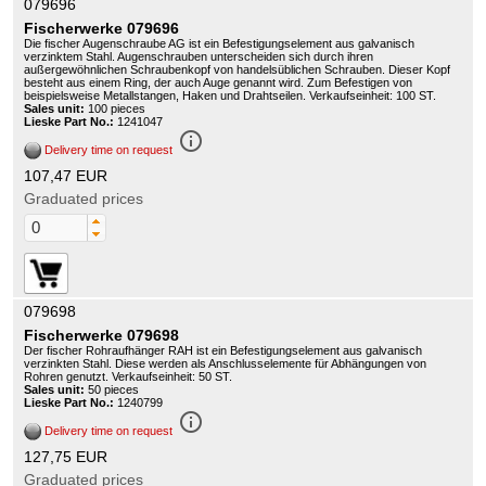
079696
Fischerwerke 079696
Die fischer Augenschraube AG ist ein Befestigungselement aus galvanisch
verzinktem Stahl. Augenschrauben unterscheiden sich durch ihren
außergewöhnlichen Schraubenkopf von handelsüblichen Schrauben. Dieser Kopf
besteht aus einem Ring, der auch Auge genannt wird. Zum Befestigen von
beispielsweise Metallstangen, Haken und Drahtseilen. Verkaufseinheit: 100 ST.
Sales unit:
100 pieces
Lieske Part No.:
1241047
info_outline
Delivery time on request
107,47 EUR
Graduated prices
079698
Fischerwerke 079698
Der fischer Rohraufhänger RAH ist ein Befestigungselement aus galvanisch
verzinkten Stahl. Diese werden als Anschlusselemente für Abhängungen von
Rohren genutzt. Verkaufseinheit: 50 ST.
Sales unit:
50 pieces
Lieske Part No.:
1240799
info_outline
Delivery time on request
127,75 EUR
Graduated prices