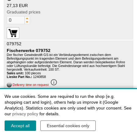
27,13 EUR
Graduated prices
079752
Fischerwerke 079752
Der fischer Gewindestift GS ist ein Verbindungselement zwischen dem
Befestigungspunkt im tragenden Element und dem Befestigungselement am
abgehängten oder aufgeständerten Element. Daran werden beispielweise Rohre
oder Lüftungskanäle befestigt. Die Gewindestange wird aus hochwertigem Stahl
hergestellt. Verkaufseinheit: 100 ST.
Sales unit:
100 pieces
Lieske Part No.:
1240858
info_outline
Delivery time on request
34,43 EUR
We use cookies. Some are required to run the shop (e.g.
Graduated prices
shopping cart and login), others help us improve it (Google
Analytics). Statistics cookies are only used with your consent. See
our
privacy policy
for details.
Accept all
Essential cookies only
079759