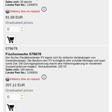
Sales unit:
25 pieces
Lieske Part No.:
1240870
info_outline
Delivery time on request
91,58 EUR
Graduated prices
079678
Fischerwerke 079678
Der fischer Parallelverbinder PV eignet sich für einfache Verbindungen von
Gewindestangen. Die Bauform des PV ermöglicht eine schnelle Montage und spart
somit Zeit. Die Durchgangsbohrung macht eine Höhenregulierung im montierten
Zustand jederzeit möglich. Verkaufseinheit: 100 ST.
Sales unit:
100 pieces
Lieske Part No.:
1240816
info_outline
Delivery time on request
207,12 EUR
Graduated prices