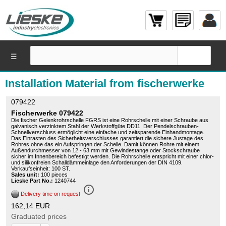
☰
Installation Material from fischerwerke
079422
Fischerwerke 079422
Die fischer Gelenkrohrschelle FGRS ist eine Rohrschelle mit einer Schraube aus
galvanisch verzinktem Stahl der Werkstoffgüte DD11. Der Pendelschrauben-
Schnellverschluss ermöglicht eine einfache und zeitsparende Einhandmontage.
Das Einrasten des Sicherheitsverschlusses garantiert die sichere Justage des
Rohres ohne das ein Aufspringen der Schelle. Damit können Rohre mit einem
Außendurchmesser von 12 - 63 mm mit Gewindestange oder Stockschraube
sicher im Innenbereich befestigt werden. Die Rohrschelle entspricht mit einer chlor-
und silikonfreien Schalldämmeinlage den Anforderungen der DIN 4109.
Verkaufseinheit: 100 ST.
Sales unit:
100 pieces
Lieske Part No.:
1240744
info_outline
Delivery time on request
162,14 EUR
Graduated prices