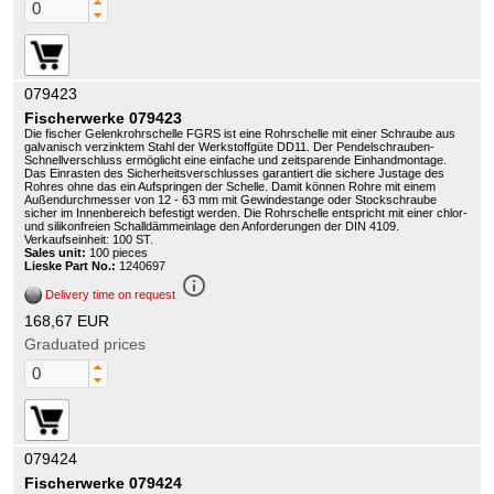
079423
Fischerwerke 079423
Die fischer Gelenkrohrschelle FGRS ist eine Rohrschelle mit einer Schraube aus
galvanisch verzinktem Stahl der Werkstoffgüte DD11. Der Pendelschrauben-
Schnellverschluss ermöglicht eine einfache und zeitsparende Einhandmontage.
Das Einrasten des Sicherheitsverschlusses garantiert die sichere Justage des
Rohres ohne das ein Aufspringen der Schelle. Damit können Rohre mit einem
Außendurchmesser von 12 - 63 mm mit Gewindestange oder Stockschraube
sicher im Innenbereich befestigt werden. Die Rohrschelle entspricht mit einer chlor-
und silikonfreien Schalldämmeinlage den Anforderungen der DIN 4109.
Verkaufseinheit: 100 ST.
Sales unit:
100 pieces
Lieske Part No.:
1240697
info_outline
Delivery time on request
168,67 EUR
Graduated prices
079424
Fischerwerke 079424