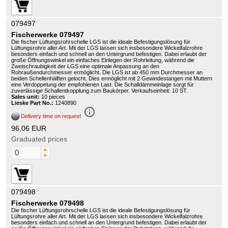
079497
Fischerwerke 079497
Die fischer Lüftungsrohrschelle LGS ist die ideale Befestigungslösung für
Lüftungsrohre aller Art. Mit der LGS lassen sich insbesondere Wickelfalzrohre
besonders einfach und schnell an den Untergrund befestigen. Dabei erlaubt der
große Öffnungswinkel ein einfaches Einlegen der Rohrleitung, während die
Zweischraubigkeit der LGS eine optimale Anpassung an den
Rohraußendurchmesser ermöglicht. Die LGS ist ab 450 mm Durchmesser an
beiden Schellenhälften gelocht. Dies ermöglicht mit 2 Gewindestangen mit Muttern
eine Verdoppelung der empfohlenen Last. Die Schalldämmeinlage sorgt für
zuverlässige Schallentkopplung zum Baukörper. Verkaufseinheit: 10 ST.
Sales unit:
10 pieces
Lieske Part No.:
1240890
info_outline
Delivery time on request
96,06 EUR
Graduated prices
079498
Fischerwerke 079498
Die fischer Lüftungsrohrschelle LGS ist die ideale Befestigungslösung für
Lüftungsrohre aller Art. Mit der LGS lassen sich insbesondere Wickelfalzrohre
besonders einfach und schnell an den Untergrund befestigen. Dabei erlaubt der