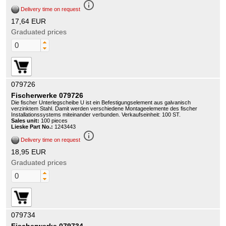
info_outline
Delivery time on request
17,64 EUR
Graduated prices
079726
Fischerwerke 079726
Die fischer Unterlegscheibe U ist ein Befestigungselement aus galvanisch
verzinktem Stahl. Damit werden verschiedene Montageelemente des fischer
Installationssystems miteinander verbunden. Verkaufseinheit: 100 ST.
Sales unit:
100 pieces
Lieske Part No.:
1243443
info_outline
Delivery time on request
18,95 EUR
Graduated prices
079734