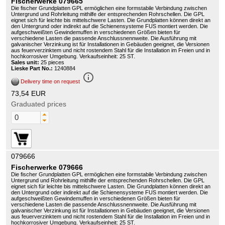
Fischerwerke 079665
Die fischer Grundplatten GPL ermöglichen eine formstabile Verbindung zwischen
Untergrund und Rohrleitung mithilfe der entsprechenden Rohrschellen. Die GPL
eignet sich für leichte bis mittelschwere Lasten. Die Grundplatten können direkt an
den Untergrund oder indirekt auf die Schienensysteme FUS montiert werden. Die
aufgeschweißten Gewindemuffen in verschiedenen Größen bieten für
verschiedene Lasten die passende Anschlussnennweite. Die Ausführung mit
galvanischer Verzinkung ist für Installationen in Gebäuden geeignet, die Versionen
aus feuerverzinktem und nicht rostendem Stahl für die Installation im Freien und in
hochkorrosiver Umgebung. Verkaufseinheit: 25 ST.
Sales unit:
25 pieces
Lieske Part No.:
1240884
info_outline
Delivery time on request
73,54 EUR
Graduated prices
079666
Fischerwerke 079666
Die fischer Grundplatten GPL ermöglichen eine formstabile Verbindung zwischen
Untergrund und Rohrleitung mithilfe der entsprechenden Rohrschellen. Die GPL
eignet sich für leichte bis mittelschwere Lasten. Die Grundplatten können direkt an
den Untergrund oder indirekt auf die Schienensysteme FUS montiert werden. Die
aufgeschweißten Gewindemuffen in verschiedenen Größen bieten für
verschiedene Lasten die passende Anschlussnennweite. Die Ausführung mit
galvanischer Verzinkung ist für Installationen in Gebäuden geeignet, die Versionen
aus feuerverzinktem und nicht rostendem Stahl für die Installation im Freien und in
hochkorrosiver Umgebung. Verkaufseinheit: 25 ST.