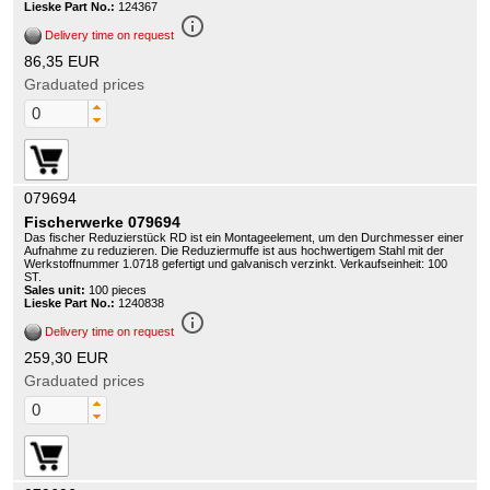
Lieske Part No.:
124367
info_outline
Delivery time on request
86,35 EUR
Graduated prices
079694
Fischerwerke 079694
Das fischer Reduzierstück RD ist ein Montageelement, um den Durchmesser einer
Aufnahme zu reduzieren. Die Reduziermuffe ist aus hochwertigem Stahl mit der
Werkstoffnummer 1.0718 gefertigt und galvanisch verzinkt. Verkaufseinheit: 100
ST.
Sales unit:
100 pieces
Lieske Part No.:
1240838
info_outline
Delivery time on request
259,30 EUR
Graduated prices