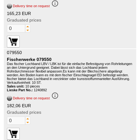
info_outline
Delivery time on request
165,23 EUR
Graduated prices
079550
Fischerwerke 079550
Das fischer Lochband LBV / LBK ist für die einfache Befestigung von Rohrleitungen
an den Untergrund geeignet. Dabei lässt sich das Lochband jedem
Rohrdurchmesser flexibel anpassen.Es kann mit der Blechschere abgelängt
werden. Am Boden kann es mit dem fischer Einschlagnagel ED befestigt werden.
fischer bietet das Lochband in verzinkter oder kunststoffummantelter Ausführung.
Verkaufseinheit: 10 ST.
Sales unit:
10 pieces
Lieske Part No.:
1240892
info_outline
Delivery time on request
182,06 EUR
Graduated prices