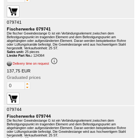
079741
Fischerwerke 079741
Die fischer Gewindestange G ist ein Verbindungselement zwischen dem
Befestigungspunkt im tragenden Element und dem Befestigungspunkt am
abgehängten oder aufgeständerten Element. Daran werden beispielweise Rohre
oder Lüftungskanäle befestigt. Die Gewindestange wird aus hochwertigem Stahl
hergestellt. Verkaufseinheit: 25 ST.
Sales unit:
25 pieces
Lieske Part No.:
124364
info_outline
Delivery time on request
137,75 EUR
Graduated prices
079744
Fischerwerke 079744
Die fischer Gewindestange G ist ein Verbindungselement zwischen dem
Befestigungspunkt im tragenden Element und dem Befestigungspunkt am
abgehängten oder aufgeständerten Element. Daran werden beispielweise Rohre
oder Lüftungskanäle befestigt. Die Gewindestange wird aus hochwertigem Stahl
hergestellt. Verkaufseinheit: 25 ST.