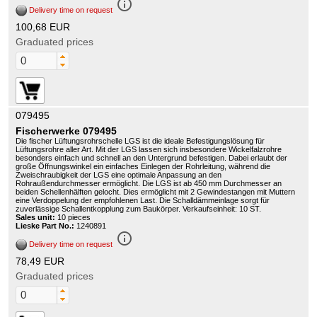
info_outline
Delivery time on request
100,68 EUR
Graduated prices
079495
Fischerwerke 079495
Die fischer Lüftungsrohrschelle LGS ist die ideale Befestigungslösung für
Lüftungsrohre aller Art. Mit der LGS lassen sich insbesondere Wickelfalzrohre
besonders einfach und schnell an den Untergrund befestigen. Dabei erlaubt der
große Öffnungswinkel ein einfaches Einlegen der Rohrleitung, während die
Zweischraubigkeit der LGS eine optimale Anpassung an den
Rohraußendurchmesser ermöglicht. Die LGS ist ab 450 mm Durchmesser an
beiden Schellenhälften gelocht. Dies ermöglicht mit 2 Gewindestangen mit Muttern
eine Verdoppelung der empfohlenen Last. Die Schalldämmeinlage sorgt für
zuverlässige Schallentkopplung zum Baukörper. Verkaufseinheit: 10 ST.
Sales unit:
10 pieces
Lieske Part No.:
1240891
info_outline
Delivery time on request
78,49 EUR
Graduated prices