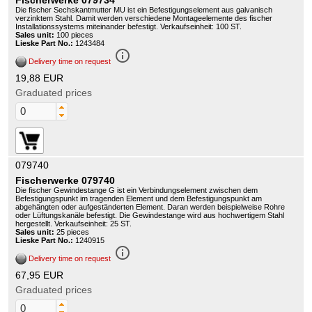
Fischerwerke 079734
Die fischer Sechskantmutter MU ist ein Befestigungselement aus galvanisch
verzinktem Stahl. Damit werden verschiedene Montageelemente des fischer
Installationssystems miteinander befestigt. Verkaufseinheit: 100 ST.
Sales unit:
100 pieces
Lieske Part No.:
1243484
info_outline
Delivery time on request
19,88 EUR
Graduated prices
079740
Fischerwerke 079740
Die fischer Gewindestange G ist ein Verbindungselement zwischen dem
Befestigungspunkt im tragenden Element und dem Befestigungspunkt am
abgehängten oder aufgeständerten Element. Daran werden beispielweise Rohre
oder Lüftungskanäle befestigt. Die Gewindestange wird aus hochwertigem Stahl
hergestellt. Verkaufseinheit: 25 ST.
Sales unit:
25 pieces
Lieske Part No.:
1240915
info_outline
Delivery time on request
67,95 EUR
Graduated prices