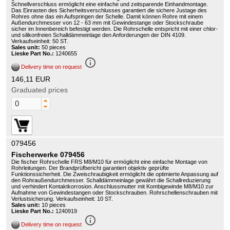
Schnellverschluss ermöglicht eine einfache und zeitsparende Einhandmontage.
Das Einrasten des Sicherheitsverschlusses garantiert die sichere Justage des
Rohres ohne das ein Aufspringen der Schelle. Damit können Rohre mit einem
Außendurchmesser von 12 - 63 mm mit Gewindestange oder Stockschraube
sicher im Innenbereich befestigt werden. Die Rohrschelle entspricht mit einer chlor-
und silikonfreien Schalldämmeinlage den Anforderungen der DIN 4109.
Verkaufseinheit: 50 ST.
Sales unit:
50 pieces
Lieske Part No.:
1240655
info_outline
Delivery time on request
146,11 EUR
Graduated prices
079456
Fischerwerke 079456
Die fischer Rohrschelle FRS M8/M10 für ermöglicht eine einfache Montage von
Rohrleitungen. Der Brandprüfbericht garantiert objektiv geprüfte
Funktionssicherheit. Die Zweischraubigkeit ermöglicht die optimierte Anpassung auf
den Rohraußendurchmesser. Schalldämmeinlage gewährt die Schallreduzierung
und verhindert Kontaktkorrosion. Anschlussmutter mit Kombigewinde M8/M10 zur
Aufnahme von Gewindestangen oder Stockschrauben. Rohrschellenschrauben mit
Verlustsicherung. Verkaufseinheit: 10 ST.
Sales unit:
10 pieces
Lieske Part No.:
1240919
info_outline
Delivery time on request