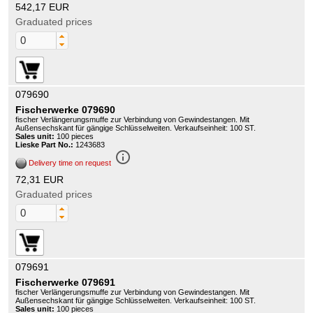
542,17 EUR
Graduated prices
079690
Fischerwerke 079690
fischer Verlängerungsmuffe zur Verbindung von Gewindestangen. Mit
Außensechskant für gängige Schlüsselweiten. Verkaufseinheit: 100 ST.
Sales unit:
100 pieces
Lieske Part No.:
1243683
info_outline
Delivery time on request
72,31 EUR
Graduated prices
079691
Fischerwerke 079691
fischer Verlängerungsmuffe zur Verbindung von Gewindestangen. Mit
Außensechskant für gängige Schlüsselweiten. Verkaufseinheit: 100 ST.
Sales unit:
100 pieces