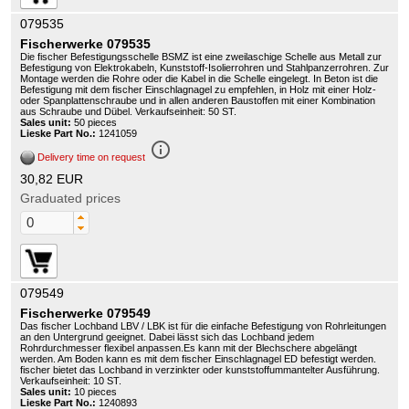
079535
Fischerwerke 079535
Die fischer Befestigungsschelle BSMZ ist eine zweilaschige Schelle aus Metall zur
Befestigung von Elektrokabeln, Kunststoff-Isolierrohren und Stahlpanzerrohren. Zur
Montage werden die Rohre oder die Kabel in die Schelle eingelegt. In Beton ist die
Befestigung mit dem fischer Einschlagnagel zu empfehlen, in Holz mit einer Holz-
oder Spanplattenschraube und in allen anderen Baustoffen mit einer Kombination
aus Schraube und Dübel. Verkaufseinheit: 50 ST.
Sales unit:
50 pieces
Lieske Part No.:
1241059
info_outline
Delivery time on request
30,82 EUR
Graduated prices
079549
Fischerwerke 079549
Das fischer Lochband LBV / LBK ist für die einfache Befestigung von Rohrleitungen
an den Untergrund geeignet. Dabei lässt sich das Lochband jedem
Rohrdurchmesser flexibel anpassen.Es kann mit der Blechschere abgelängt
werden. Am Boden kann es mit dem fischer Einschlagnagel ED befestigt werden.
fischer bietet das Lochband in verzinkter oder kunststoffummantelter Ausführung.
Verkaufseinheit: 10 ST.
Sales unit:
10 pieces
Lieske Part No.:
1240893