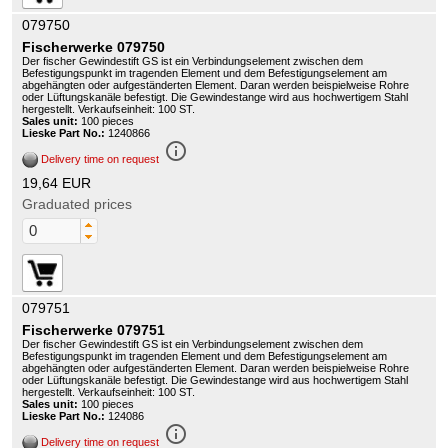
079750
Fischerwerke 079750
Der fischer Gewindestift GS ist ein Verbindungselement zwischen dem
Befestigungspunkt im tragenden Element und dem Befestigungselement am
abgehängten oder aufgeständerten Element. Daran werden beispielweise Rohre
oder Lüftungskanäle befestigt. Die Gewindestange wird aus hochwertigem Stahl
hergestellt. Verkaufseinheit: 100 ST.
Sales unit:
100 pieces
Lieske Part No.:
1240866
info_outline
Delivery time on request
19,64 EUR
Graduated prices
079751
Fischerwerke 079751
Der fischer Gewindestift GS ist ein Verbindungselement zwischen dem
Befestigungspunkt im tragenden Element und dem Befestigungselement am
abgehängten oder aufgeständerten Element. Daran werden beispielweise Rohre
oder Lüftungskanäle befestigt. Die Gewindestange wird aus hochwertigem Stahl
hergestellt. Verkaufseinheit: 100 ST.
Sales unit:
100 pieces
Lieske Part No.:
124086
info_outline
Delivery time on request