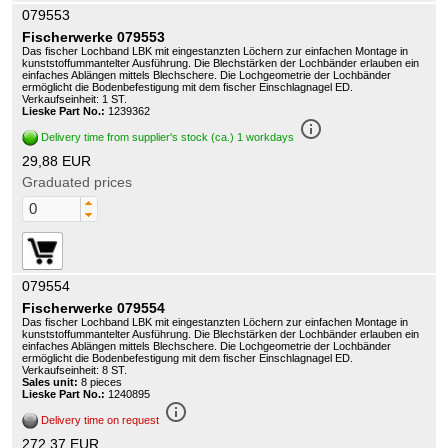
079553
Fischerwerke 079553
Das fischer Lochband LBK mit eingestanzten Löchern zur einfachen Montage in
kunststoffummantelter Ausführung. Die Blechstärken der Lochbänder erlauben ein
einfaches Ablängen mittels Blechschere. Die Lochgeometrie der Lochbänder
ermöglicht die Bodenbefestigung mit dem fischer Einschlagnagel ED.
Verkaufseinheit: 1 ST.
Lieske Part No.:
1239362
info_outline
Delivery time from supplier's stock (ca.) 1 workdays
29,88 EUR
Graduated prices
079554
Fischerwerke 079554
Das fischer Lochband LBK mit eingestanzten Löchern zur einfachen Montage in
kunststoffummantelter Ausführung. Die Blechstärken der Lochbänder erlauben ein
einfaches Ablängen mittels Blechschere. Die Lochgeometrie der Lochbänder
ermöglicht die Bodenbefestigung mit dem fischer Einschlagnagel ED.
Verkaufseinheit: 8 ST.
Sales unit:
8 pieces
Lieske Part No.:
1240895
info_outline
Delivery time on request
272,37 EUR