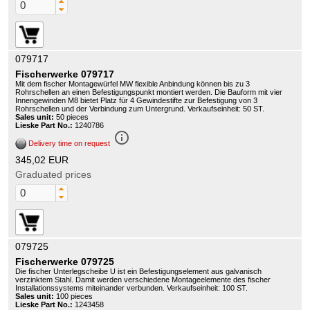
079717
Fischerwerke 079717
Mit dem fischer Montagewürfel MW flexible Anbindung können bis zu 3
Rohrschellen an einen Befestigungspunkt montiert werden. Die Bauform mit vier
Innengewinden M8 bietet Platz für 4 Gewindestifte zur Befestigung von 3
Rohrschellen und der Verbindung zum Untergrund. Verkaufseinheit: 50 ST.
Sales unit:
50 pieces
Lieske Part No.:
1240786
info_outline
Delivery time on request
345,02 EUR
Graduated prices
079725
Fischerwerke 079725
Die fischer Unterlegscheibe U ist ein Befestigungselement aus galvanisch
verzinktem Stahl. Damit werden verschiedene Montageelemente des fischer
Installationssystems miteinander verbunden. Verkaufseinheit: 100 ST.
Sales unit:
100 pieces
Lieske Part No.:
1243458