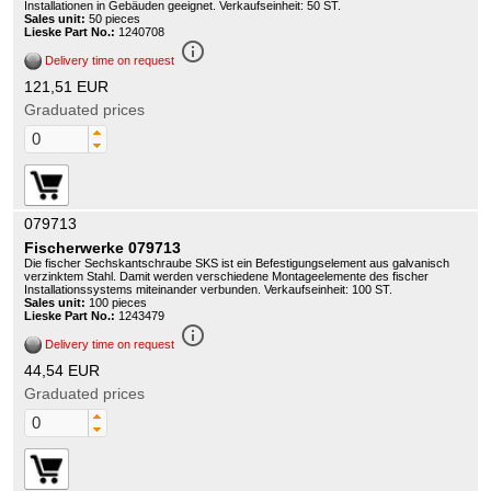
Installationen in Gebäuden geeignet. Verkaufseinheit: 50 ST.
Sales unit:
50 pieces
Lieske Part No.:
1240708
info_outline
Delivery time on request
121,51 EUR
Graduated prices
079713
Fischerwerke 079713
Die fischer Sechskantschraube SKS ist ein Befestigungselement aus galvanisch
verzinktem Stahl. Damit werden verschiedene Montageelemente des fischer
Installationssystems miteinander verbunden. Verkaufseinheit: 100 ST.
Sales unit:
100 pieces
Lieske Part No.:
1243479
info_outline
Delivery time on request
44,54 EUR
Graduated prices