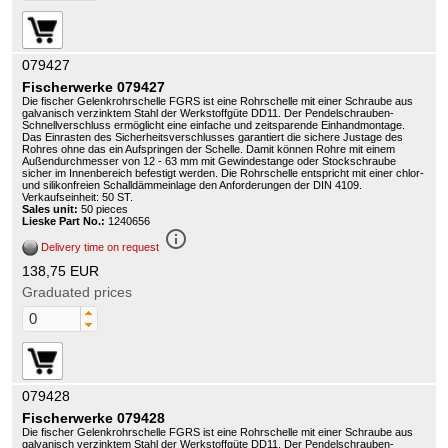
079427
Fischerwerke 079427
Die fischer Gelenkrohrschelle FGRS ist eine Rohrschelle mit einer Schraube aus
galvanisch verzinktem Stahl der Werkstoffgüte DD11. Der Pendelschrauben-
Schnellverschluss ermöglicht eine einfache und zeitsparende Einhandmontage.
Das Einrasten des Sicherheitsverschlusses garantiert die sichere Justage des
Rohres ohne das ein Aufspringen der Schelle. Damit können Rohre mit einem
Außendurchmesser von 12 - 63 mm mit Gewindestange oder Stockschraube
sicher im Innenbereich befestigt werden. Die Rohrschelle entspricht mit einer chlor-
und silikonfreien Schalldämmeinlage den Anforderungen der DIN 4109.
Verkaufseinheit: 50 ST.
Sales unit:
50 pieces
Lieske Part No.:
1240656
info_outline
Delivery time on request
138,75 EUR
Graduated prices
079428
Fischerwerke 079428
Die fischer Gelenkrohrschelle FGRS ist eine Rohrschelle mit einer Schraube aus
galvanisch verzinktem Stahl der Werkstoffgüte DD11. Der Pendelschrauben-