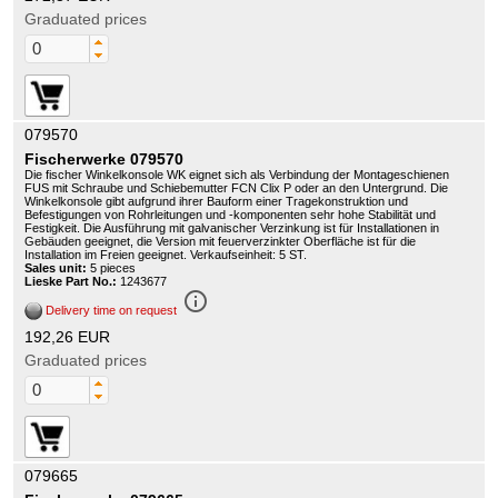
Graduated prices
079570
Fischerwerke 079570
Die fischer Winkelkonsole WK eignet sich als Verbindung der Montageschienen
FUS mit Schraube und Schiebemutter FCN Clix P oder an den Untergrund. Die
Winkelkonsole gibt aufgrund ihrer Bauform einer Tragekonstruktion und
Befestigungen von Rohrleitungen und -komponenten sehr hohe Stabilität und
Festigkeit. Die Ausführung mit galvanischer Verzinkung ist für Installationen in
Gebäuden geeignet, die Version mit feuerverzinkter Oberfläche ist für die
Installation im Freien geeignet. Verkaufseinheit: 5 ST.
Sales unit:
5 pieces
Lieske Part No.:
1243677
info_outline
Delivery time on request
192,26 EUR
Graduated prices
079665