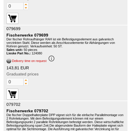
079699
Fischerwerke 079699
Der fischer Rohraufhänger RAH ist ein Befestigungselement aus galvanisch
verzinkten Stahl. Diese werden als Anschlusselemente für Abhängungen von
Rohren genutzt. Verkaufseinheit: 50 ST.
Sales unit:
50 pieces
Lieske Part No.:
124080
info_outline
Delivery time on request
143,81 EUR
Graduated prices
079702
Fischerwerke 079702
Die fischer Doppelhalterplatte DPP eignet sich für die einfache Parallelmontage von
2 Rohrleitungen. Mit dem Befestigungselement können mit nur einem
Befestigungspunkt 2 parallele Rohrleitungen befestigt werden. Diese wirtschaftliche
Befestigungslösung spart Zeit.Die abgerundete Bauform der Halteplatte eignet sich
optimal für die Sichtmontage. Die Ausführung mit galvanischer Verzinkung ist für