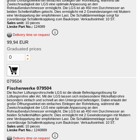
große Öffnungswinkel ein einfaches Einlegen der Rohrleitung, während die
Zweischraubigkeit der LGS eine optimale Anpassung an den
Rohraußendurchmesser ermöglicht. Die LGS ist ab 450 mm Durchmesser an
beiden Schellenhälften gelocht. Dies ermöglicht mit 2 Gewindestangen mit Muttern
eine Verdoppelung der empfohlenen Last. Die Schalldämmeinlage sorgt für
zuverlässige Schallentkopplung zum Baukörper. Verkaufseinheit: 10 ST.
Sales unit:
10 pieces
Lieske Part No.:
124089
info_outline
Delivery time on request
99,94 EUR
Graduated prices
079504
Fischerwerke 079504
Die fischer Lüftungsrohrschelle LGS ist die ideale Befestigungslösung für
Lüftungsrohre aller Art. Mit der LGS lassen sich insbesondere Wickelfalzrohre
besonders einfach und schnell an den Untergrund befestigen. Dabei erlaubt der
große Öffnungswinkel ein einfaches Einlegen der Rohrleitung, während die
Zweischraubigkeit der LGS eine optimale Anpassung an den
Rohraußendurchmesser ermöglicht. Die LGS ist ab 450 mm Durchmesser an
beiden Schellenhälften gelocht. Dies ermöglicht mit 2 Gewindestangen mit Muttern
eine Verdoppelung der empfohlenen Last. Die Schalldämmeinlage sorgt für
zuverlässige Schallentkopplung zum Baukörper. Verkaufseinheit: 10 ST.
Sales unit:
10 pieces
Lieske Part No.:
1240889
info_outline
Delivery time on request