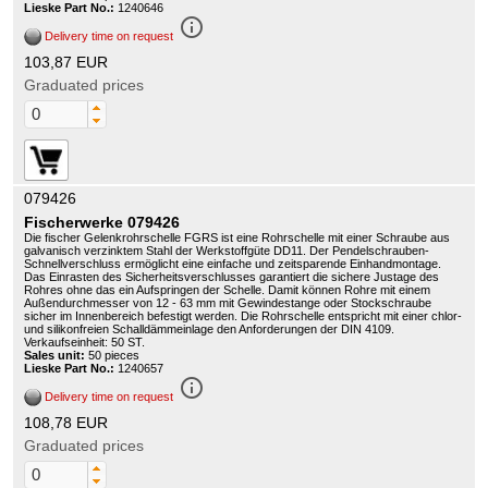
Lieske Part No.:
1240646
info_outline
Delivery time on request
103,87 EUR
Graduated prices
079426
Fischerwerke 079426
Die fischer Gelenkrohrschelle FGRS ist eine Rohrschelle mit einer Schraube aus
galvanisch verzinktem Stahl der Werkstoffgüte DD11. Der Pendelschrauben-
Schnellverschluss ermöglicht eine einfache und zeitsparende Einhandmontage.
Das Einrasten des Sicherheitsverschlusses garantiert die sichere Justage des
Rohres ohne das ein Aufspringen der Schelle. Damit können Rohre mit einem
Außendurchmesser von 12 - 63 mm mit Gewindestange oder Stockschraube
sicher im Innenbereich befestigt werden. Die Rohrschelle entspricht mit einer chlor-
und silikonfreien Schalldämmeinlage den Anforderungen der DIN 4109.
Verkaufseinheit: 50 ST.
Sales unit:
50 pieces
Lieske Part No.:
1240657
info_outline
Delivery time on request
108,78 EUR
Graduated prices