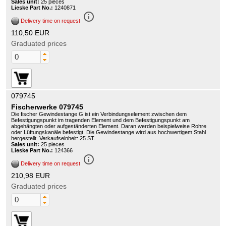
Sales unit:
25 pieces
Lieske Part No.:
1240871
info_outline
Delivery time on request
110,50 EUR
Graduated prices
079745
Fischerwerke 079745
Die fischer Gewindestange G ist ein Verbindungselement zwischen dem
Befestigungspunkt im tragenden Element und dem Befestigungspunkt am
abgehängten oder aufgeständerten Element. Daran werden beispielweise Rohre
oder Lüftungskanäle befestigt. Die Gewindestange wird aus hochwertigem Stahl
hergestellt. Verkaufseinheit: 25 ST.
Sales unit:
25 pieces
Lieske Part No.:
124366
info_outline
Delivery time on request
210,98 EUR
Graduated prices