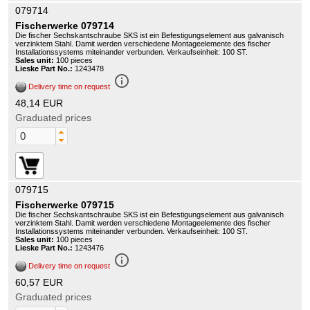
079714
Fischerwerke 079714
Die fischer Sechskantschraube SKS ist ein Befestigungselement aus galvanisch
verzinktem Stahl. Damit werden verschiedene Montageelemente des fischer
Installationssystems miteinander verbunden. Verkaufseinheit: 100 ST.
Sales unit:
100 pieces
Lieske Part No.:
1243478
info_outline
Delivery time on request
48,14 EUR
Graduated prices
079715
Fischerwerke 079715
Die fischer Sechskantschraube SKS ist ein Befestigungselement aus galvanisch
verzinktem Stahl. Damit werden verschiedene Montageelemente des fischer
Installationssystems miteinander verbunden. Verkaufseinheit: 100 ST.
Sales unit:
100 pieces
Lieske Part No.:
1243476
info_outline
Delivery time on request
60,57 EUR
Graduated prices