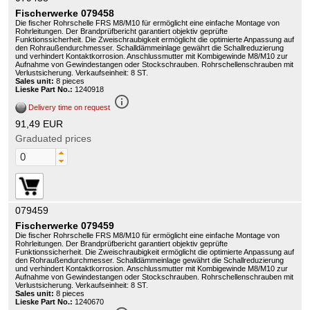
Fischerwerke 079458
Die fischer Rohrschelle FRS M8/M10 für ermöglicht eine einfache Montage von
Rohrleitungen. Der Brandprüfbericht garantiert objektiv geprüfte
Funktionssicherheit. Die Zweischraubigkeit ermöglicht die optimierte Anpassung auf
den Rohraußendurchmesser. Schalldämmeinlage gewährt die Schallreduzierung
und verhindert Kontaktkorrosion. Anschlussmutter mit Kombigewinde M8/M10 zur
Aufnahme von Gewindestangen oder Stockschrauben. Rohrschellenschrauben mit
Verlustsicherung. Verkaufseinheit: 8 ST.
Sales unit:
8 pieces
Lieske Part No.:
1240918
info_outline
Delivery time on request
91,49 EUR
Graduated prices
079459
Fischerwerke 079459
Die fischer Rohrschelle FRS M8/M10 für ermöglicht eine einfache Montage von
Rohrleitungen. Der Brandprüfbericht garantiert objektiv geprüfte
Funktionssicherheit. Die Zweischraubigkeit ermöglicht die optimierte Anpassung auf
den Rohraußendurchmesser. Schalldämmeinlage gewährt die Schallreduzierung
und verhindert Kontaktkorrosion. Anschlussmutter mit Kombigewinde M8/M10 zur
Aufnahme von Gewindestangen oder Stockschrauben. Rohrschellenschrauben mit
Verlustsicherung. Verkaufseinheit: 8 ST.
Sales unit:
8 pieces
Lieske Part No.:
1240670