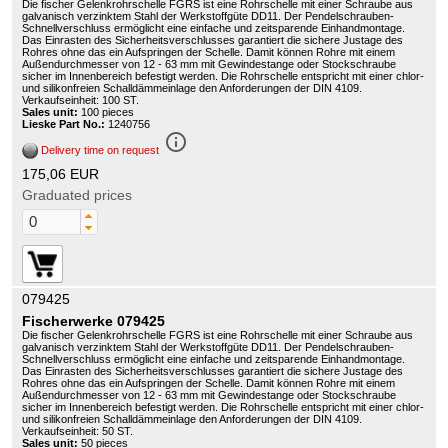
Die fischer Gelenkrohrschelle FGRS ist eine Rohrschelle mit einer Schraube aus
galvanisch verzinktem Stahl der Werkstoffgüte DD11. Der Pendelschrauben-
Schnellverschluss ermöglicht eine einfache und zeitsparende Einhandmontage.
Das Einrasten des Sicherheitsverschlusses garantiert die sichere Justage des
Rohres ohne das ein Aufspringen der Schelle. Damit können Rohre mit einem
Außendurchmesser von 12 - 63 mm mit Gewindestange oder Stockschraube
sicher im Innenbereich befestigt werden. Die Rohrschelle entspricht mit einer chlor-
und silikonfreien Schalldämmeinlage den Anforderungen der DIN 4109.
Verkaufseinheit: 100 ST.
Sales unit:
100 pieces
Lieske Part No.:
1240756
info_outline
Delivery time on request
175,06 EUR
Graduated prices
079425
Fischerwerke 079425
Die fischer Gelenkrohrschelle FGRS ist eine Rohrschelle mit einer Schraube aus
galvanisch verzinktem Stahl der Werkstoffgüte DD11. Der Pendelschrauben-
Schnellverschluss ermöglicht eine einfache und zeitsparende Einhandmontage.
Das Einrasten des Sicherheitsverschlusses garantiert die sichere Justage des
Rohres ohne das ein Aufspringen der Schelle. Damit können Rohre mit einem
Außendurchmesser von 12 - 63 mm mit Gewindestange oder Stockschraube
sicher im Innenbereich befestigt werden. Die Rohrschelle entspricht mit einer chlor-
und silikonfreien Schalldämmeinlage den Anforderungen der DIN 4109.
Verkaufseinheit: 50 ST.
Sales unit:
50 pieces