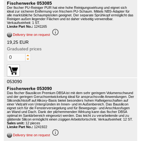
Fischerwerke 053085
Der fischer PU-Reiniger PUR hat eine hohe Reinigungswirkung und eignet sich
ideal zur sicheren Entfernung von frischem PU-Schaum. Mittels NBS-Adapter für
alle marktübliche Schaumpistolen geeignet. Der separate Sprühkopf ermöglicht das
Reinigen außen liegender Flächen und ist daher vielseitig verwendbar.
Verkaufseinheit: 1 ST.
Lieske Part No.:
1241165
info_outline
Delivery time on request
19,25 EUR
Graduated prices
053090
Fischerwerke 053090
Das fischer Bausilicon Premium DBSA ist mit dem sehr geringem Volumenschwund
und der geringen Geruchsentwickelung ideal für anspruchsvolle Anwendungen. Der
Silicondichtstoff auf Alkoxy-Basis bietet besonders hohen Hafteigenschaften auf
einer Vielzahl von Untergründen im Innen- und im Außenbereich. Das Bausilicon
eignet sich für die Fensterversiegelung und für Bewegungs- und Anschlussfugen
an Wand und Dach. Dank der pilzhemmenden Wirkung kann das fischer DBSA
optimal im Sanitärbereich eingesetzt werden. Das leicht zu verarbeitende und zu
glättende Silicon ermöglicht einen zügigen Arbeitsfortschritt. Verkaufseinheit: 12 ST.
Sales unit:
12 pieces
Lieske Part No.:
1241922
info_outline
Delivery time on request