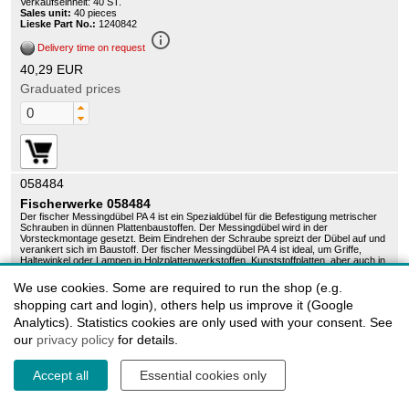
Verkaufseinheit: 40 ST.
Sales unit:
40 pieces
Lieske Part No.:
1240842
info_outline
Delivery time on request
40,29 EUR
Graduated prices
058484
Fischerwerke 058484
Der fischer Messingdübel PA 4 ist ein Spezialdübel für die Befestigung metrischer
Schrauben in dünnen Plattenbaustoffen. Der Messingdübel wird in der
Vorsteckmontage gesetzt. Beim Eindrehen der Schraube spreizt der Dübel auf und
verankert sich im Baustoff. Der fischer Messingdübel PA 4 ist ideal, um Griffe,
Haltewinkel oder Lampen in Holzplattenwerkstoffen, Kunststoffplatten, aber auch in
Beton, Vollziegel und Kalksand-Vollstein zu befestigen. Verkaufseinheit: 100 ST.
Sales unit:
100 pieces
We use cookies. Some are required to run the shop (e.g.
Lieske Part No.:
1240771
shopping cart and login), others help us improve it (Google
info_outline
Delivery time on request
Analytics). Statistics cookies are only used with your consent. See
121,39 EUR
our
privacy policy
for details.
Graduated prices
Accept all
Essential cookies only