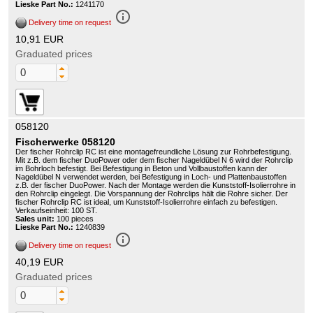
Lieske Part No.:
1241170
info_outline
Delivery time on request
10,91 EUR
Graduated prices
058120
Fischerwerke 058120
Der fischer Rohrclip RC ist eine montagefreundliche Lösung zur Rohrbefestigung.
Mit z.B. dem fischer DuoPower oder dem fischer Nageldübel N 6 wird der Rohrclip
im Bohrloch befestigt. Bei Befestigung in Beton und Vollbaustoffen kann der
Nageldübel N verwendet werden, bei Befestigung in Loch- und Plattenbaustoffen
z.B. der fischer DuoPower. Nach der Montage werden die Kunststoff-Isolierrohre in
den Rohrclip eingelegt. Die Vorspannung der Rohrclips hält die Rohre sicher. Der
fischer Rohrclip RC ist ideal, um Kunststoff-Isolierrohre einfach zu befestigen.
Verkaufseinheit: 100 ST.
Sales unit:
100 pieces
Lieske Part No.:
1240839
info_outline
Delivery time on request
40,19 EUR
Graduated prices