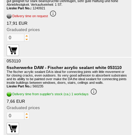
gut geeignet für stark beanspruchte Dehnfugen, sehr gute Haftung und hohe
Abriebfestigkeit. Verkaufseinheit: 1 ST.
Lieske Part No.:
1240921
info_outline
Delivery time on request
17,91 EUR
Graduated prices
053110
fischerwerke DAW - Fischer acrylic sealant white 053110
The fischer acrylic sealant DA is ideal for connecting joints with little movement or
for closing cracks, even outdoors. Its very good adhesion to absorbent substrates
and its ability to be painted over make the DA the ideal sealant for connecting joints
inside buildings between windows, doors, stairs, ceilings and walls.
Lieske Part No.:
560235
info_outline
Delivery time from supplier's stock (ca.) 1 workdays
7,66 EUR
Graduated prices