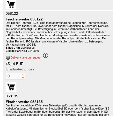
058122
Fischerwerke 058122
Der fischer Rohrclip RC ist eine montagefreundliche Lösung zur Rohrbefestigung.
Mit z.B. dem fischer DuoPower oder dem fischer Nageldübel N 6 wird der Rohrclip
im Bohrloch befestigt. Bei Befestigung in Beton und Vollbaustoffen kann der
Nageldübel N verwendet werden, bei Befestigung in Loch- und Plattenbaustoffen
z.B. der fischer DuoPower. Nach der Montage werden die Kunststoff-Isolierrohre in
den Rohrclip eingelegt. Die Vorspannung der Rohrclips hält die Rohre sicher. Der
fischer Rohrclip RC ist ideal, um Kunststoff-Isolierrohre einfach zu befestigen.
Verkaufseinheit: 100 ST.
Sales unit:
100 pieces
Lieske Part No.:
1240840
info_outline
Delivery time on request
45,14 EUR
Graduated prices
058135
Fischerwerke 058135
Der fischer Kabelbügel KB ist eine Befestigungslösung für die platzsparende
Kabelbefestigung. Mit dem fischer Steckdübel SD oder dem fischer Nageldübel N 6
F wird der Kabelbügel im Bohrloch befestigt. Bei der Montage mit dem Steckfix SD
ist keine weitere Schraube für die Befestigung notwendig. Bei der Montage mit dem