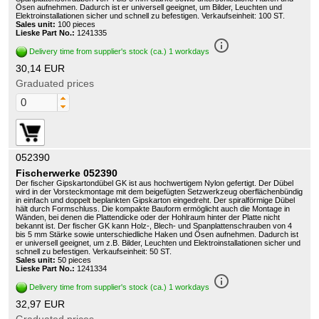
Ösen aufnehmen. Dadurch ist er universell geeignet, um Bilder, Leuchten und
Elektroinstallationen sicher und schnell zu befestigen. Verkaufseinheit: 100 ST.
Sales unit:
100 pieces
Lieske Part No.:
1241335
info_outline
Delivery time from supplier's stock (ca.) 1 workdays
30,14 EUR
Graduated prices
052390
Fischerwerke 052390
Der fischer Gipskartondübel GK ist aus hochwertigem Nylon gefertigt. Der Dübel
wird in der Vorsteckmontage mit dem beigefügten Setzwerkzeug oberflächenbündig
in einfach und doppelt beplankten Gipskarton eingedreht. Der spiralförmige Dübel
hält durch Formschluss. Die kompakte Bauform ermöglicht auch die Montage in
Wänden, bei denen die Plattendicke oder der Hohlraum hinter der Platte nicht
bekannt ist. Der fischer GK kann Holz-, Blech- und Spanplattenschrauben von 4
bis 5 mm Stärke sowie unterschiedliche Haken und Ösen aufnehmen. Dadurch ist
er universell geeignet, um z.B. Bilder, Leuchten und Elektroinstallationen sicher und
schnell zu befestigen. Verkaufseinheit: 50 ST.
Sales unit:
50 pieces
Lieske Part No.:
1241334
info_outline
Delivery time from supplier's stock (ca.) 1 workdays
32,97 EUR