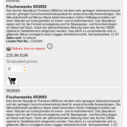
053092
Fischerwerke 053092
Das fischer Bausilicon Premium DBSA ist mit dem sehr geringem Volumenschwund
und der geringen Geruchsentwickelung ideal für anspruchsvolle Anwendungen. Der
Silicondichtstoff auf Alkoxy-Basis bietet besonders hohen Hafteigenschaften auf
einer Vielzahl von Untergründen im Innen- und im Außenbereich. Das Bausilicon
eignet sich für die Fensterversiegelung und für Bewegungs- und Anschlussfugen
an Wand und Dach. Dank der pilzhemmenden Wirkung kann das fischer DBSA
optimal im Sanitärbereich eingesetzt werden. Das leicht zu verarbeitende und zu
glättende Silicon ermöglicht einen zügigen Arbeitsfortschritt. Verkaufseinheit: 12 ST.
Sales unit:
12 pieces
Lieske Part No.:
1241920
info_outline
Delivery time on request
225,96 EUR
Graduated prices
053093
Fischerwerke 053093
Das fischer Bausilicon Premium DBSA ist mit dem sehr geringem Volumenschwund
und der geringen Geruchsentwickelung ideal für anspruchsvolle Anwendungen. Der
Silicondichtstoff auf Alkoxy-Basis bietet besonders hohen Hafteigenschaften auf
einer Vielzahl von Untergründen im Innen- und im Außenbereich. Das Bausilicon
eignet sich für die Fensterversiegelung und für Bewegungs- und Anschlussfugen
an Wand und Dach. Dank der pilzhemmenden Wirkung kann das fischer DBSA
optimal im Sanitärbereich eingesetzt werden. Das leicht zu verarbeitende und zu
glättende Silicon ermöglicht einen zügigen Arbeitsfortschritt. Verkaufseinheit: 1 ST.