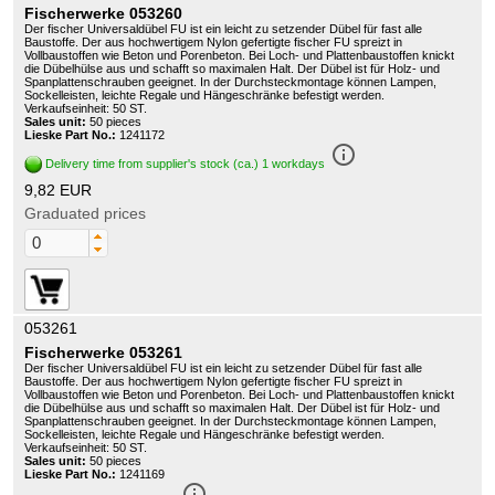
Fischerwerke 053260
Der fischer Universaldübel FU ist ein leicht zu setzender Dübel für fast alle
Baustoffe. Der aus hochwertigem Nylon gefertigte fischer FU spreizt in
Vollbaustoffen wie Beton und Porenbeton. Bei Loch- und Plattenbaustoffen knickt
die Dübelhülse aus und schafft so maximalen Halt. Der Dübel ist für Holz- und
Spanplattenschrauben geeignet. In der Durchsteckmontage können Lampen,
Sockelleisten, leichte Regale und Hängeschränke befestigt werden.
Verkaufseinheit: 50 ST.
Sales unit:
50 pieces
Lieske Part No.:
1241172
info_outline
Delivery time from supplier's stock (ca.) 1 workdays
9,82 EUR
Graduated prices
053261
Fischerwerke 053261
Der fischer Universaldübel FU ist ein leicht zu setzender Dübel für fast alle
Baustoffe. Der aus hochwertigem Nylon gefertigte fischer FU spreizt in
Vollbaustoffen wie Beton und Porenbeton. Bei Loch- und Plattenbaustoffen knickt
die Dübelhülse aus und schafft so maximalen Halt. Der Dübel ist für Holz- und
Spanplattenschrauben geeignet. In der Durchsteckmontage können Lampen,
Sockelleisten, leichte Regale und Hängeschränke befestigt werden.
Verkaufseinheit: 50 ST.
Sales unit:
50 pieces
Lieske Part No.:
1241169
info_outline