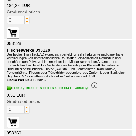
194,24 EUR
Graduated prices
053128
Fischerwerke 053128
Der fischer High Tack AC eignet sich perfekt für sehr haftstarke und dauerhafte
Verbindungen von unterschiedlichen Baustoffen, einschließlich Naturstein und
geschäumtem Polystyrol im Innenbereich. Mit der sehr hohen Anfangs- und
Endfestigkeit bei Holz-Holz Verbindungen befestigt der Klebstoff Sockelleisten,
Holzunterkonstruktionen, Dekor-, Akustik- und Dämmplatten, Kabelkanäle,
Fensterbänke, Fliesen oder Türschilder besonders gut. Zudem ist der Baukleber
HighTack AC lösemittel- und siliconfrei. Verkaufseinheit: 1 ST.
Lieske Part No.:
1240846
info_outline
Delivery time from supplier's stock (ca.) 1 workdays
9,51 EUR
Graduated prices
053260