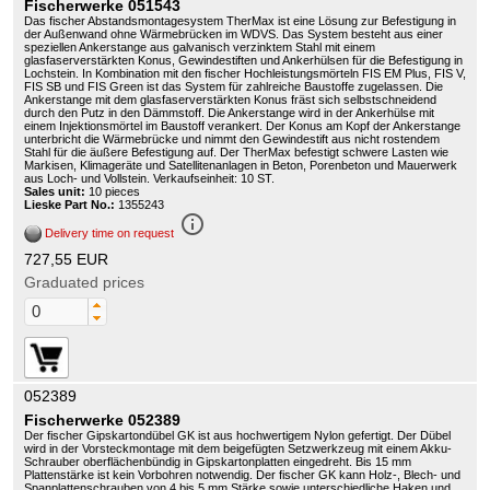
Fischerwerke 051543
Das fischer Abstandsmontagesystem TherMax ist eine Lösung zur Befestigung in
der Außenwand ohne Wärmebrücken im WDVS. Das System besteht aus einer
speziellen Ankerstange aus galvanisch verzinktem Stahl mit einem
glasfaserverstärkten Konus, Gewindestiften und Ankerhülsen für die Befestigung in
Lochstein. In Kombination mit den fischer Hochleistungsmörteln FIS EM Plus, FIS V,
FIS SB und FIS Green ist das System für zahlreiche Baustoffe zugelassen. Die
Ankerstange mit dem glasfaserverstärkten Konus fräst sich selbstschneidend
durch den Putz in den Dämmstoff. Die Ankerstange wird in der Ankerhülse mit
einem Injektionsmörtel im Baustoff verankert. Der Konus am Kopf der Ankerstange
unterbricht die Wärmebrücke und nimmt den Gewindestift aus nicht rostendem
Stahl für die äußere Befestigung auf. Der TherMax befestigt schwere Lasten wie
Markisen, Klimageräte und Satellitenanlagen in Beton, Porenbeton und Mauerwerk
aus Loch- und Vollstein. Verkaufseinheit: 10 ST.
Sales unit:
10 pieces
Lieske Part No.:
1355243
info_outline
Delivery time on request
727,55 EUR
Graduated prices
052389
Fischerwerke 052389
Der fischer Gipskartondübel GK ist aus hochwertigem Nylon gefertigt. Der Dübel
wird in der Vorsteckmontage mit dem beigefügten Setzwerkzeug mit einem Akku-
Schrauber oberflächenbündig in Gipskartonplatten eingedreht. Bis 15 mm
Plattenstärke ist kein Vorbohren notwendig. Der fischer GK kann Holz-, Blech- und
Spanplattenschrauben von 4 bis 5 mm Stärke sowie unterschiedliche Haken und