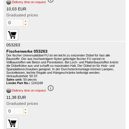
Delivery time on request
10,03 EUR
Graduated prices
053263
Fischerwerke 053263
Der fischer Universaldübel FU ist ein leicht zu setzender Dübel für fast alle
Baustoffe. Der aus hochwertigem Nylon gefertigte fischer FU spreizt in
Vollbaustoffen wie Beton und Porenbeton. Bei Loch- und Plattenbaustoffen knickt
die Dübelhülse aus und schafft so maximalen Halt. Der Dübel ist für Holz- und
Spanplattenschrauben geeignet. In der Durchsteckmontage können Lampen,
Sockelleisten, leichte Regale und Hängeschränke befestigt werden.
Verkaufseinheit: 50 ST.
Sales unit:
50 pieces
Lieske Part No.:
1241168
info_outline
Delivery time on request
11,38 EUR
Graduated prices