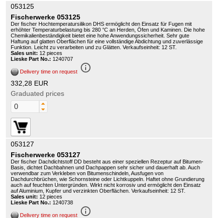
053125
Fischerwerke 053125
Der fischer Hochtemperatursilikon DHS ermöglicht den Einsatz für Fugen mit
erhöhter Temperaturbelastung bis 280 °C an Herden, Öfen und Kaminen. Die hohe
Chemikalienbeständigkeit bietet eine hohe Anwendungssicherheit. Sehr gute
Haftung auf glatten Oberflächen für eine vollständige Abdichtung und zuverlässige
Funktion. Leicht zu verarbeiten und zu Glätten. Verkaufseinheit: 12 ST.
Sales unit:
12 pieces
Lieske Part No.:
1240707
info_outline
Delivery time on request
332,28 EUR
Graduated prices
053127
Fischerwerke 053127
Der fischer Dachdichtstoff DD besteht aus einer speziellen Rezeptur auf Bitumen-
Basis, dichtet Dachbahnen und Dachpappen sehr sicher und dauerhaft ab. Auch
verwendbar zum Verkleben von Bitumenschindeln, Ausfugen von
Dachdurchbrüchen, wie Schornsteine oder Lichtkuppeln. Haftet ohne Grundierung
auch auf feuchten Untergründen. Wirkt nicht korrosiv und ermöglicht den Einsatz
auf Aluminium, Kupfer und verzinkten Oberflächen. Verkaufseinheit: 12 ST.
Sales unit:
12 pieces
Lieske Part No.:
1240738
info_outline
Delivery time on request