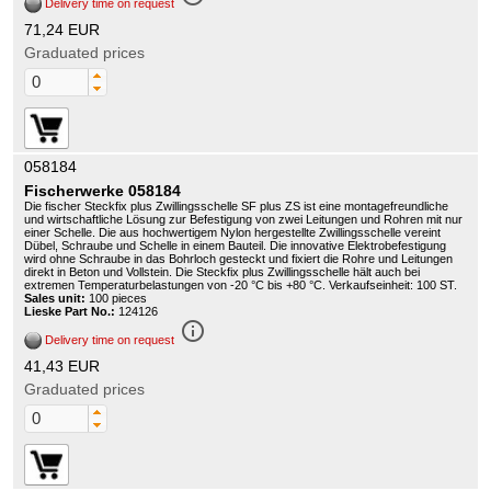
Delivery time on request
71,24 EUR
Graduated prices
058184
Fischerwerke 058184
Die fischer Steckfix plus Zwillingsschelle SF plus ZS ist eine montagefreundliche
und wirtschaftliche Lösung zur Befestigung von zwei Leitungen und Rohren mit nur
einer Schelle. Die aus hochwertigem Nylon hergestellte Zwillingsschelle vereint
Dübel, Schraube und Schelle in einem Bauteil. Die innovative Elektrobefestigung
wird ohne Schraube in das Bohrloch gesteckt und fixiert die Rohre und Leitungen
direkt in Beton und Vollstein. Die Steckfix plus Zwillingsschelle hält auch bei
extremen Temperaturbelastungen von -20 °C bis +80 °C. Verkaufseinheit: 100 ST.
Sales unit:
100 pieces
Lieske Part No.:
124126
info_outline
Delivery time on request
41,43 EUR
Graduated prices