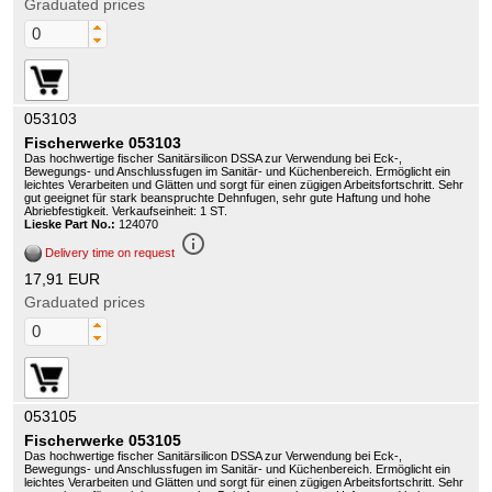
Graduated prices
053103
Fischerwerke 053103
Das hochwertige fischer Sanitärsilicon DSSA zur Verwendung bei Eck-,
Bewegungs- und Anschlussfugen im Sanitär- und Küchenbereich. Ermöglicht ein
leichtes Verarbeiten und Glätten und sorgt für einen zügigen Arbeitsfortschritt. Sehr
gut geeignet für stark beanspruchte Dehnfugen, sehr gute Haftung und hohe
Abriebfestigkeit. Verkaufseinheit: 1 ST.
Lieske Part No.:
124070
info_outline
Delivery time on request
17,91 EUR
Graduated prices
053105
Fischerwerke 053105
Das hochwertige fischer Sanitärsilicon DSSA zur Verwendung bei Eck-,
Bewegungs- und Anschlussfugen im Sanitär- und Küchenbereich. Ermöglicht ein
leichtes Verarbeiten und Glätten und sorgt für einen zügigen Arbeitsfortschritt. Sehr