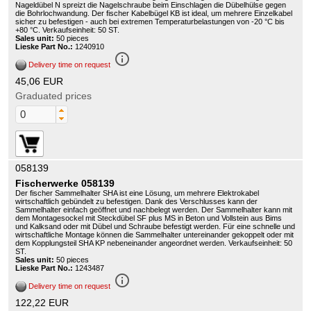
Nageldübel N spreizt die Nagelschraube beim Einschlagen die Dübelhülse gegen
die Bohrlochwandung. Der fischer Kabelbügel KB ist ideal, um mehrere Einzelkabel
sicher zu befestigen - auch bei extremen Temperaturbelastungen von -20 °C bis
+80 °C. Verkaufseinheit: 50 ST.
Sales unit:
50 pieces
Lieske Part No.:
1240910
info_outline
Delivery time on request
45,06 EUR
Graduated prices
058139
Fischerwerke 058139
Der fischer Sammelhalter SHA ist eine Lösung, um mehrere Elektrokabel
wirtschaftlich gebündelt zu befestigen. Dank des Verschlusses kann der
Sammelhalter einfach geöffnet und nachbelegt werden. Der Sammelhalter kann mit
dem Montagesockel mit Steckdübel SF plus MS in Beton und Vollstein aus Bims
und Kalksand oder mit Dübel und Schraube befestigt werden. Für eine schnelle und
wirtschaftliche Montage können die Sammelhalter untereinander gekoppelt oder mit
dem Kopplungsteil SHA KP nebeneinander angeordnet werden. Verkaufseinheit: 50
ST.
Sales unit:
50 pieces
Lieske Part No.:
1243487
info_outline
Delivery time on request
122,22 EUR