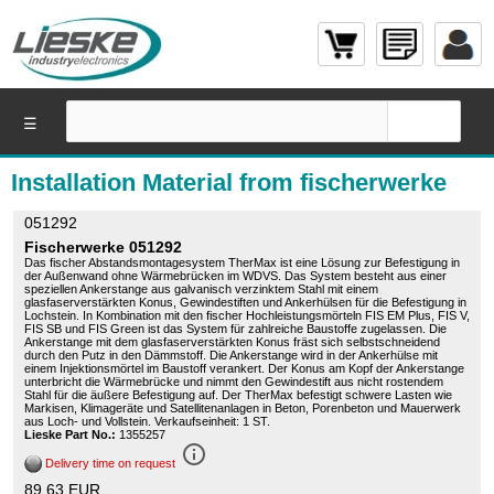
☰
Installation Material from fischerwerke
051292
Fischerwerke 051292
Das fischer Abstandsmontagesystem TherMax ist eine Lösung zur Befestigung in
der Außenwand ohne Wärmebrücken im WDVS. Das System besteht aus einer
speziellen Ankerstange aus galvanisch verzinktem Stahl mit einem
glasfaserverstärkten Konus, Gewindestiften und Ankerhülsen für die Befestigung in
Lochstein. In Kombination mit den fischer Hochleistungsmörteln FIS EM Plus, FIS V,
FIS SB und FIS Green ist das System für zahlreiche Baustoffe zugelassen. Die
Ankerstange mit dem glasfaserverstärkten Konus fräst sich selbstschneidend
durch den Putz in den Dämmstoff. Die Ankerstange wird in der Ankerhülse mit
einem Injektionsmörtel im Baustoff verankert. Der Konus am Kopf der Ankerstange
unterbricht die Wärmebrücke und nimmt den Gewindestift aus nicht rostendem
Stahl für die äußere Befestigung auf. Der TherMax befestigt schwere Lasten wie
Markisen, Klimageräte und Satellitenanlagen in Beton, Porenbeton und Mauerwerk
aus Loch- und Vollstein. Verkaufseinheit: 1 ST.
Lieske Part No.:
1355257
info_outline
Delivery time on request
89,63 EUR