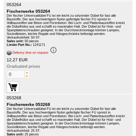
053264
Fischerwerke 053264
Der fischer Universaldübel FU ist ein leicht zu setzender Dübel für fast alle
Baustoffe. Der aus hochwertigem Nylon gefertigte fischer FU spreizt in
Vollbaustoffen wie Beton und Porenbeton. Bei Loch- und Plattenbaustoffen knickt
die Dübelhülse aus und schafft so maximalen Halt. Der Dübel ist für Holz- und
Spanplattenschrauben geeignet. In der Durchsteckmontage können Lampen,
Sockelleisten, leichte Regale und Hängeschränke befestigt werden.
Verkaufseinheit: 50 ST.
Sales unit:
50 pieces
Lieske Part No.:
1241171
info_outline
Delivery time on request
12,27 EUR
Graduated prices
053268
Fischerwerke 053268
Der fischer Universaldübel FU ist ein leicht zu setzender Dübel für fast alle
Baustoffe. Der aus hochwertigem Nylon gefertigte fischer FU spreizt in
Vollbaustoffen wie Beton und Porenbeton. Bei Loch- und Plattenbaustoffen knickt
die Dübelhülse aus und schafft so maximalen Halt. Der Dübel ist für Holz- und
Spanplattenschrauben geeignet. In der Durchsteckmontage können Lampen,
Sockelleisten, leichte Regale und Hängeschränke befestigt werden.
Verkaufseinheit: 25 ST.
Sales unit:
25 pieces