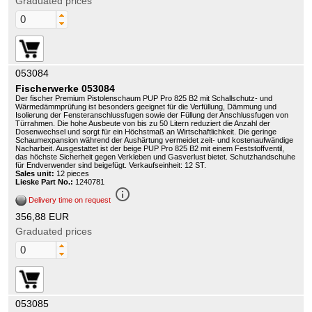
Graduated prices
053084
Fischerwerke 053084
Der fischer Premium Pistolenschaum PUP Pro 825 B2 mit Schallschutz- und
Wärmedämmprüfung ist besonders geeignet für die Verfüllung, Dämmung und
Isolierung der Fensteranschlussfugen sowie der Füllung der Anschlussfugen von
Türrahmen. Die hohe Ausbeute von bis zu 50 Litern reduziert die Anzahl der
Dosenwechsel und sorgt für ein Höchstmaß an Wirtschaftlichkeit. Die geringe
Schaumexpansion während der Aushärtung vermeidet zeit- und kostenaufwändige
Nacharbeit. Ausgestattet ist der beige PUP Pro 825 B2 mit einem Feststoffventil,
das höchste Sicherheit gegen Verkleben und Gasverlust bietet. Schutzhandschuhe
für Endverwender sind beigefügt. Verkaufseinheit: 12 ST.
Sales unit:
12 pieces
Lieske Part No.:
1240781
info_outline
Delivery time on request
356,88 EUR
Graduated prices
053085