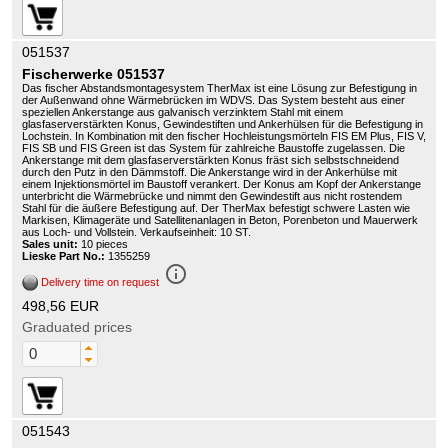
051537
Fischerwerke 051537
Das fischer Abstandsmontagesystem TherMax ist eine Lösung zur Befestigung in
der Außenwand ohne Wärmebrücken im WDVS. Das System besteht aus einer
speziellen Ankerstange aus galvanisch verzinktem Stahl mit einem
glasfaserverstärkten Konus, Gewindestiften und Ankerhülsen für die Befestigung in
Lochstein. In Kombination mit den fischer Hochleistungsmörteln FIS EM Plus, FIS V,
FIS SB und FIS Green ist das System für zahlreiche Baustoffe zugelassen. Die
Ankerstange mit dem glasfaserverstärkten Konus fräst sich selbstschneidend
durch den Putz in den Dämmstoff. Die Ankerstange wird in der Ankerhülse mit
einem Injektionsmörtel im Baustoff verankert. Der Konus am Kopf der Ankerstange
unterbricht die Wärmebrücke und nimmt den Gewindestift aus nicht rostendem
Stahl für die äußere Befestigung auf. Der TherMax befestigt schwere Lasten wie
Markisen, Klimageräte und Satellitenanlagen in Beton, Porenbeton und Mauerwerk
aus Loch- und Vollstein. Verkaufseinheit: 10 ST.
Sales unit:
10 pieces
Lieske Part No.:
1355259
info_outline
Delivery time on request
498,56 EUR
Graduated prices
051543