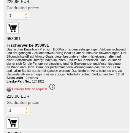
225,96 EUR
Graduated prices
053091
Fischerwerke 053091
Das fischer Bausilicon Premium DBSA ist mit dem sehr geringem Volumenschwund
und der geringen Geruchsentwickelung ideal für anspruchsvolle Anwendungen. Der
Silicondichtstoff auf Alkoxy-Basis bietet besonders hohen Hafteigenschaften auf
einer Vielzahl von Untergründen im Innen- und im Außenbereich. Das Bausilicon
eignet sich für die Fensterversiegelung und für Bewegungs- und Anschlussfugen
an Wand und Dach. Dank der pilzhemmenden Wirkung kann das fischer DBSA
optimal im Sanitärbereich eingesetzt werden. Das leicht zu verarbeitende und zu
glättende Silicon ermöglicht einen zügigen Arbeitsfortschritt. Verkaufseinheit: 12 ST.
Sales unit:
12 pieces
Lieske Part No.:
1241921
info_outline
Delivery time on request
225,96 EUR
Graduated prices