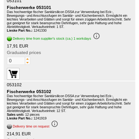
053101
Fischerwerke 053101
Das hochwertige fischer Sanitärsilicon DSSA zur Verwendung bei Eck-,
Bewegungs- und Anschlussfugen im Sanitär- und Küchenbereich. Ermöglicht ein
leichtes Verarbeiten und Glätten und sorgt für einen zügigen Arbeitsfortschritt. Sehr
gut geeignet für stark beanspruchte Dehnfugen, sehr gute Haftung und hohe
Abriebfestigkeit. Verkaufseinheit: 1 ST.
Lieske Part No.:
1241330
info_outline
Delivery time from supplier's stock (ca.) 1 workdays
17,91 EUR
Graduated prices
053102
Fischerwerke 053102
Das hochwertige fischer Sanitärsilicon DSSA zur Verwendung bei Eck-,
Bewegungs- und Anschlussfugen im Sanitär- und Küchenbereich. Ermöglicht ein
leichtes Verarbeiten und Glätten und sorgt für einen zügigen Arbeitsfortschritt. Sehr
gut geeignet für stark beanspruchte Dehnfugen, sehr gute Haftung und hohe
Abriebfestigkeit. Verkaufseinheit: 12 ST.
Sales unit:
12 pieces
Lieske Part No.:
1241919
info_outline
Delivery time on request
214,91 EUR