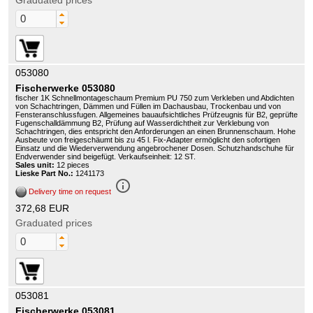
Graduated prices
053080
Fischerwerke 053080
fischer 1K Schnellmontageschaum Premium PU 750 zum Verkleben und Abdichten
von Schachtringen, Dämmen und Füllen im Dachausbau, Trockenbau und von
Fensteranschlussfugen. Allgemeines bauaufsichtliches Prüfzeugnis für B2, geprüfte
Fugenschalldämmung B2, Prüfung auf Wasserdichtheit zur Verklebung von
Schachtringen, dies entspricht den Anforderungen an einen Brunnenschaum. Hohe
Ausbeute von freigeschäumt bis zu 45 l. Fix-Adapter ermöglicht den sofortigen
Einsatz und die Wiederverwendung angebrochener Dosen. Schutzhandschuhe für
Endverwender sind beigefügt. Verkaufseinheit: 12 ST.
Sales unit:
12 pieces
Lieske Part No.:
1241173
info_outline
Delivery time on request
372,68 EUR
Graduated prices
053081
Fischerwerke 053081